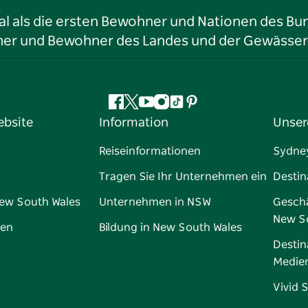
l als die ersten Bewohner und Nationen des Bun
tümer und Bewohner des Landes und der Gewässer
Facebook
Twitter
YouTube
Instagram
TikTok
Pinterest
ebsite
Information
Unser
Reiseinformationen
Sydne
Tragen Sie Ihr Unternehmen ein
Destin
New South Wales
Unternehmen in NSW
Geschä
New S
gen
Bildung in New South Wales
Destin
Medie
Vivid 