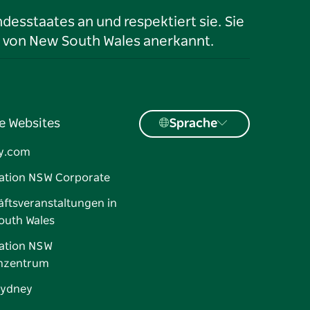
desstaates an und respektiert sie. Sie
 von New South Wales anerkannt.
e Websites
Sprache
y.com
ation NSW Corporate
ftsveranstaltungen in
outh Wales
ation NSW
nzentrum
Sydney