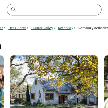
es
Der Hunter
Hunter Valley
Rothbury
Rothbury activitie
n