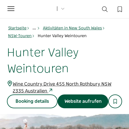
Toggle
navigation
Startseite
...
Aktivitäten in New South Wales
NSW-Touren
Hunter Valley Weintouren
Hunter Valley
Weintouren
Wine Country Drive 455 North Rothbury NSW
2335 Australien
Booking details
Website aufrufen