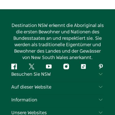
Destination NSW erkennt die Aboriginal als
die ersten Bewohner und Nationen des
Bundesstaates an und respektiert sie. Sie
werden als traditionelle Eigentümer und
Bewohner des Landes und der Gewässer
von New South Wales anerkannt.
Facebook
Twitter
YouTube
Instagram
TikTok
Pintere
Besuchen Sie NSW
Kontaktieren Sie uns
Auf dieser Website
Haftungsausschluss
Reiseziele
Information
Datenschutz
Aktivitäten
Reiseinformationen
Unsere Websites
Cookie-Hinweis