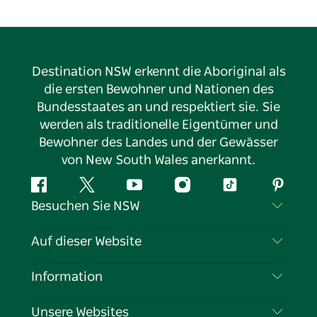
Destination NSW erkennt die Aboriginal als
die ersten Bewohner und Nationen des
Bundesstaates an und respektiert sie. Sie
werden als traditionelle Eigentümer und
Bewohner des Landes und der Gewässer
von New South Wales anerkannt.
Facebook
Twitter
YouTube
Instagram
TikTok
Pintere
Besuchen Sie NSW
Kontaktieren Sie uns
Auf dieser Website
Haftungsausschluss
Reiseziele
Information
Datenschutz
Aktivitäten
Reiseinformationen
Unsere Websites
Cookie-Hinweis