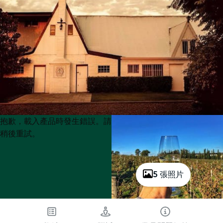
Product
Product
抱歉，載入產品時發生錯誤。請
List
List
稍後重試。
5 張照片