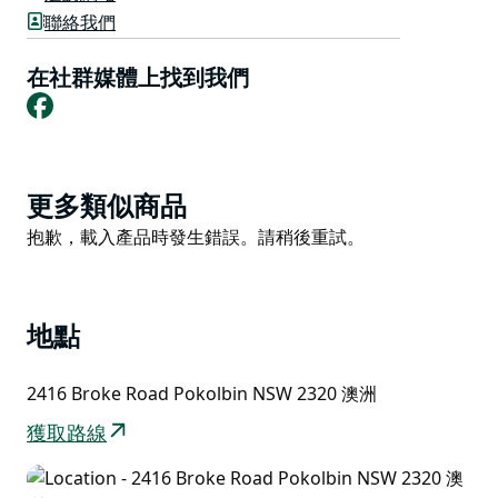
他們的兩款旗艦葡萄酒——赤霞珠混釀葡萄酒和霞多麗葡
聯絡我們
萄酒——產量有限，並在莊園內種植、陳釀和裝瓶。
在社群媒體上找到我們
酒體風格內斂優雅，展現精緻與復雜。它們結構清晰，味
Facebook
道悠長。
Product
更多類似商品
List
Product
抱歉，載入產品時發生錯誤。請稍後重試。
List
地點
2416 Broke Road Pokolbin NSW 2320 澳洲
獲取路線