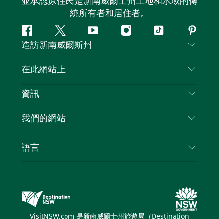
並承認原住民是新南威爾士州土地和水域的傳
統所有者和居住者。
Facebook
嘰
Youtube
Instagram
抖
Pintere
造訪新南威爾斯州
嘰
音
喳
聯絡我們
在此網站上
喳
免責聲明
目的地
資訊
隱私
要做的事情
旅行資訊
Cookie 通知
我們的網站
新南威爾斯州公路旅行
列出您的業務
使用條款
Sydney.com
活動
語言
新南威爾斯的商業
新南威爾士州旅遊局（Destination NSW）企業網
住宿
新南威爾斯的教育
站​
優惠訊息
新南威爾斯商務活動
新南威爾士州旅遊局（Destination NSW）媒體中
VisitNSW.com 是新南威爾士州旅遊局（Destination
心