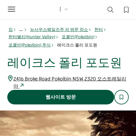
Toggle
navigation
집
...
뉴사우스웨일즈주 의 방문 장소
헌터
헌터밸리(Hunter Valley)
포콜빈(Pokolbin)
포콜빈(Pokolbin) 주식
레이크스 폴리 포도원
레이크스 폴리 포도원
2416 Broke Road Pokolbin NSW 2320 오스트레일리
아
웹사이트 방문