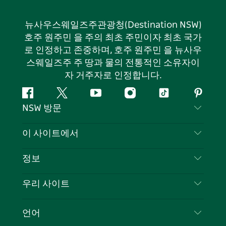
뉴사우스웨일즈주관광청(Destination NSW)
호주 원주민 을 주의 최초 주민이자 최초 국가
로 인정하고 존중하며, 호주 원주민 을 뉴사우
스웨일즈주 주 땅과 물의 전통적인 소유자이
자 거주자로 인정합니다.
페
지
유
인
틱
핀
NSW 방문
이
저
튜
스
톡
터
스
귀
브
타
레
문의하기
이 사이트에서
북
다
그
스
부인 성명
램
트
목적지
정보
은둔
할 일
여행 정보
우리 사이트
쿠키 고지
뉴사우스웨일즈주 로드 트립
귀하의 사업을 등록하세요
이용 약관
Sydney.com
이벤트
언어
뉴사우스웨일즈주 의 사업
뉴사우스웨일즈주관광청(Destination NSW) 기업