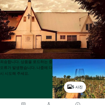
Product
Product
죄송합니다. 상품을 로드하는 중
List
List
오류가 발생했습니다. 나중에 다
시 시도해 주세요.
5 사진