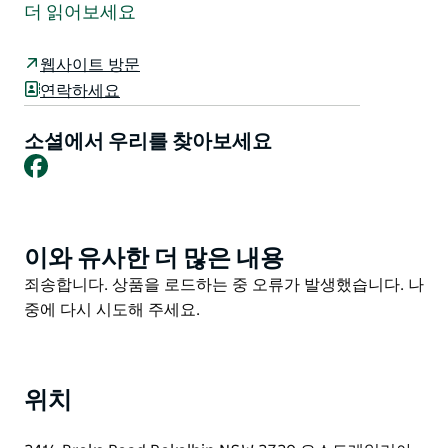
Max Lake 박사와 그의 가족에 의해 설립되었습니다. 50
더 읽어보세요
년이 지난 지금도 가족 소유주인 Peter Fogarty와 와인메
이커 Rodney Kempe는 이 중요한 포도원의 품질과 무결
웹사이트 방문
성을 계속 유지하고 있습니다.
연락하세요
두 가지 플래그십 와인인 카베르네 블렌드와 샤르도네는
한정된 수량으로 만들어지며 에스테이트에서 재배 빈티
소셜에서 우리를 찾아보세요
Facebook
지 및 병입됩니다.
와인 스타일은 절제되고 우아하며 기교와 복잡성을 보여
줍니다. 구조가 명확하고 맛이 오래 지속됩니다.
이와 유사한 더 많은 내용
Product
List
Product
죄송합니다. 상품을 로드하는 중 오류가 발생했습니다. 나
List
중에 다시 시도해 주세요.
위치