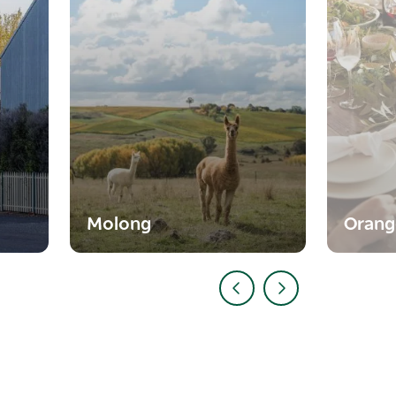
Molong
Orang