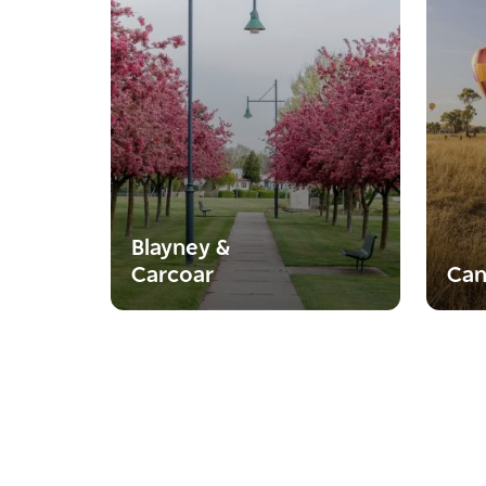
Blayney &
Carcoar
Can