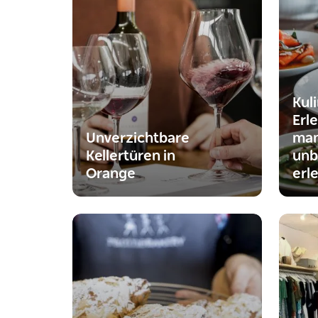
Kul
Erle
Unverzichtbare
man
Kellertüren in
unb
Orange
erl