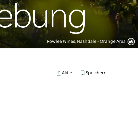
ebung
Rowlee Wines, Nashdale - Orange Area
Speichern
Aktie