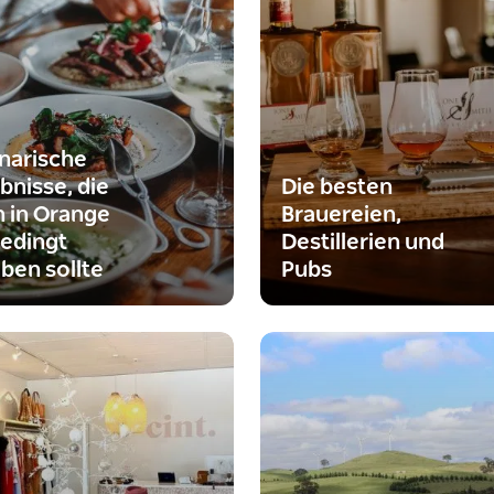
inarische
bnisse, die
Die besten
 in Orange
Brauereien,
edingt
Destillerien und
eben sollte
Pubs