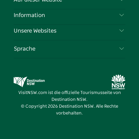
Haftungsausschluss
Reiseziele
Information
Datenschutz
Aktivitäten
Reiseinformationen
Unsere Websites
Cookie-Hinweis
Roadtrips in New South Wales
Tragen Sie Ihr Unternehmen ein
Nutzungsbedingungen
Sydney.com
Veranstaltungen
Sprache
Unternehmen in NSW
Destination NSW Corporate
Unterkunft
Bildung in New South Wales
Geschäftsveranstaltungen in New South Wales
Angebote
Destination NSW Medienzentrum
Vivid Sydney
VisitNSW.com ist die offizielle Tourismusseite von
Destination NSW.
© Copyright
2026
Destination NSW. Alle Rechte
vorbehalten.