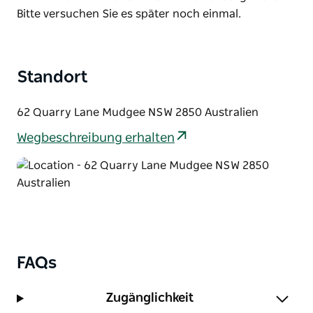
präzise und darauf ausgelegt, den Eigengeschmack
List
Bitte versuchen Sie es später noch einmal.
der Produkte hervorzuheben, anstatt sie zu
überbearbeiten.
Es ist ein raffiniertes, aber nicht starres Erlebnis.
Standort
Einfach gutes Essen, meisterhaft zubereitet, in
einem Ambiente, das die Schönheit der Umgebung
62 Quarry Lane Mudgee NSW 2850 Australien
perfekt in Szene setzt.
Wegbeschreibung erhalten
FAQs
Zugänglichkeit