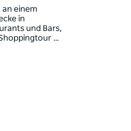
h an einem
ecke in
urants und Bars,
 Shoppingtour …