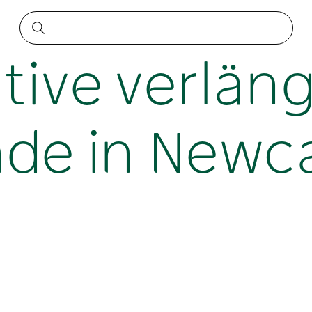
henende in Newcastle
tive verlän
e in Newca