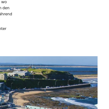
, wo
n den
während
nter