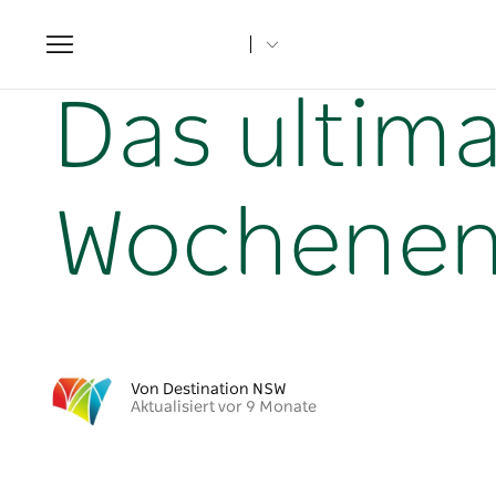
Toggle
navigation
Startseite
NSW-Artikel
Das ultimative verlängerte Woc
Das ultima
Wochenend
Von Destination NSW
Aktualisiert vor 9 Monate