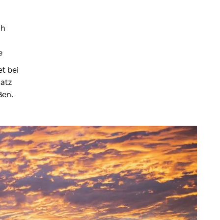
ch
e
t bei
latz
ßen.