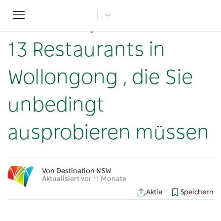
Toggle
Startseite
...
NSW-Artikel
navigation
13 Restaurants in Wollongong , die Sie unbedingt ausprobieren müssen
13 Restaurants in
Wollongong , die Sie
unbedingt
ausprobieren müssen
Von Destination NSW
Aktualisiert vor 11 Monate
Aktie
Speichern