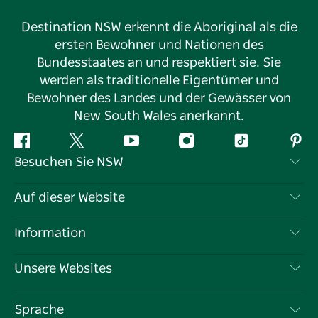
Destination NSW erkennt die Aboriginal als die
ersten Bewohner und Nationen des
Bundesstaates an und respektiert sie. Sie
werden als traditionelle Eigentümer und
Bewohner des Landes und der Gewässer von
New South Wales anerkannt.
Facebook
Twitter
YouTube
Instagram
TikTok
Pint
Besuchen Sie NSW
Kontaktieren Sie uns
Auf dieser Website
Haftungsausschluss
Reiseziele
Information
Datenschutz
Aktivitäten
Reiseinformationen
Unsere Websites
Cookie-Hinweis
Roadtrips in New South Wales
Tragen Sie Ihr Unternehmen ein
Nutzungsbedingungen
Sydney.com
Veranstaltungen
Sprache
Unternehmen in NSW