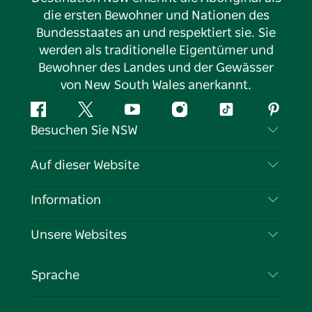
die ersten Bewohner und Nationen des
Bundesstaates an und respektiert sie. Sie
werden als traditionelle Eigentümer und
Bewohner des Landes und der Gewässer
von New South Wales anerkannt.
Facebook
Twitter
YouTube
Instagram
TikTok
Pintere
Besuchen Sie NSW
Kontaktieren Sie uns
Auf dieser Website
Haftungsausschluss
Reiseziele
Information
Datenschutz
Aktivitäten
Reiseinformationen
Unsere Websites
Cookie-Hinweis
Roadtrips in New South Wales
Tragen Sie Ihr Unternehmen ein
Nutzungsbedingungen
Sydney.com
Veranstaltungen
Sprache
Unternehmen in NSW
Destination NSW Corporate
Unterkunft
Bildung in New South Wales