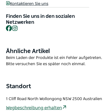
Das Team freut sich darauf, 2027 mit einem neuen
Kontaktieren Sie uns
Look wieder zu eröffnen.
Finden Sie uns in den sozialen
Netzwerken
Facebook
Instagram
Ähnliche Artikel
Product
List
Product
Beim Laden der Produkte ist ein Fehler aufgetreten.
List
Bitte versuchen Sie es später noch einmal.
Standort
1 Cliff Road North Wollongong NSW 2500 Australien
Wegbeschreibung erhalten