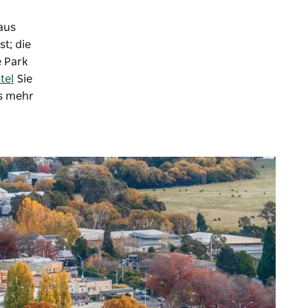
aus
t; die
e Park
tel
Sie
es mehr