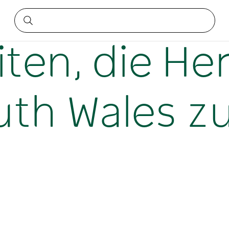
n in New South Wales zu genießen
ten, die He
uth Wales z