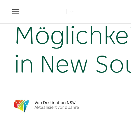
Toggle
navigation
Startseite
NSW-Artikel
Möglichkeiten, die Herbstfarbe
Möglichkei
in New So
Von Destination NSW
Aktualisiert vor 2 Jahre