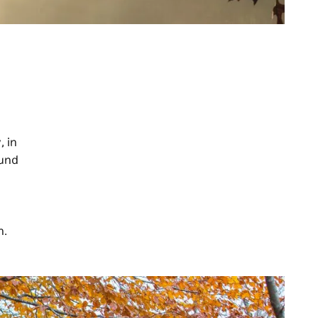
, in
und
n.