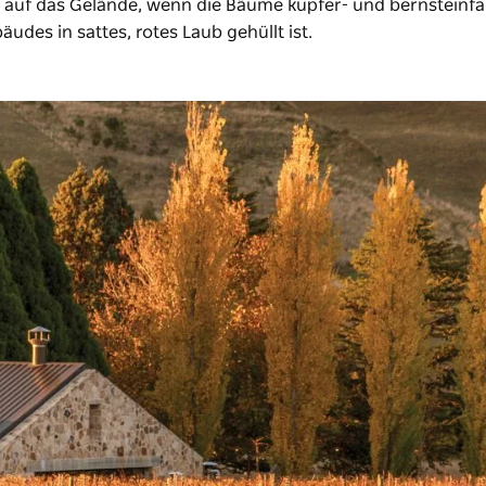
ck auf das Gelände, wenn die Bäume kupfer- und bernsteinf
es in sattes, rotes Laub gehüllt ist.