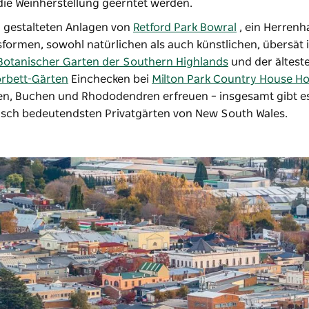
die Weinherstellung geerntet werden.
ll gestalteten Anlagen von
Retford Park Bowral
, ein Herrenh
ormen, sowohl natürlichen als auch künstlichen, übersät is
Botanischer Garten der Southern Highlands
und der ältest
rbett-Gärten
Einchecken bei
Milton Park Country House Ho
hen, Buchen und Rhododendren erfreuen – insgesamt gibt 
risch bedeutendsten Privatgärten von New South Wales.