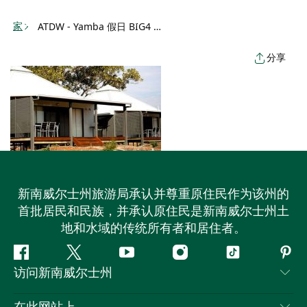
Toggle
家
navigation
ATDW - Yamba 假日 BIG4 咸水别墅 - 度假小屋 - Yamba
分享
新南威尔士州旅游局承认并尊重原住民作为该州的
首批居民和民族，并承认原住民是新南威尔士州土
地和水域的传统所有者和居住者。
Facebook
叽
YouTube
Instagram
抖
Pint
访问新南威尔士州
叽
音
喳
联系我们