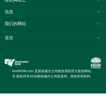
在此网站上
喳
免责声明
目的地
信息
隐私
推荐活动
旅行信息
Cookie 通知
我们的网站
新南威尔士州公路旅行
列出您的业务
使用条款
Sydney.com
活动
语言
新南威尔士州的商业
新南威尔士州旅游局企业网站
住宿
新南威尔士州的教育
新南威尔士州商务活动
优惠
新南威尔士州旅游局媒体中心
缤纷悉尼灯光音乐节
VisitNSW.com 是新南威尔士州旅游局的官方旅游网站。
© 版权所有
2026
新南威尔士州旅游局。保留所有权利。