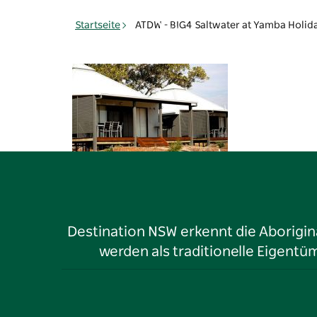
Toggle
Startseite
ATDW - BIG4 Saltwater at Yamba Holida
navigation
Destination NSW erkennt die Aborigina
werden als traditionelle Eigen