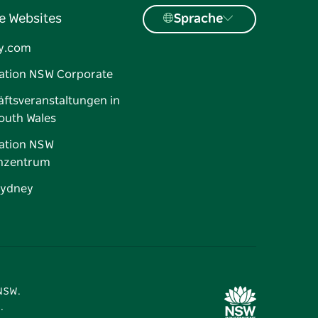
e Websites
Sprache
y.com
ation NSW Corporate
ftsveranstaltungen in
outh Wales
ation NSW
nzentrum
Sydney
 NSW.
.