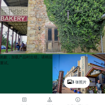
Product
Product
抱歉，加载产品时出错。请稍后
List
List
重试。
3 张照片