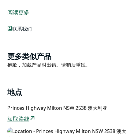
1859 年，约翰·布斯将米尔顿建立为私人城镇。他从约瑟
夫·沃特曼手中买下了 80 英亩的默特尔农场，并将其细分
阅读更多
为 62 块土地。同年，第一任邮政局长乔治·奈特将这个新
城镇命名为米尔顿。在此之前，它被简单地称为“定居
联系我们
点”。
米尔顿城市保护区是 19 世纪中期私人城镇的典范。主要
的市政和商业建筑为意大利风格，而所有教堂均为简单的
Product
更多类似产品
哥特式风格。您可以自行步行探索小镇，了解其历史以及
List
Product
抱歉，加载产品时出错。请稍后重试。
事物如何与其美妙的建筑风格保持一致。
List
步行大约需要 1.5 小时，覆盖三公里，途中经过一座中等
大小的山丘。您可以在诺拉和乌拉杜拉的肖尔黑文游客中
心领取指南。
地点
Princes Highway Milton NSW 2538 澳大利亚
获取路线