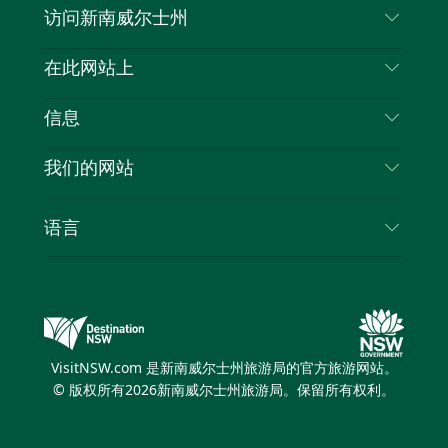
访问新南威尔士州
叽
音
喳
联系我们
在此网站上
喳
免责声明
目的地
信息
隐私
推荐活动
旅行信息
Cookie 通知
我们的网站
新南威尔士州公路旅行
列出您的业务
使用条款
Sydney.com
活动
语言
新南威尔士州的商业
新南威尔士州旅游局企业网站
住宿
新南威尔士州的教育
新南威尔士州商务活动
优惠
新南威尔士州旅游局媒体中心
缤纷悉尼灯光音乐节
VisitNSW.com 是新南威尔士州旅游局的官方旅游网站。
© 版权所有
2026
新南威尔士州旅游局。保留所有权利。