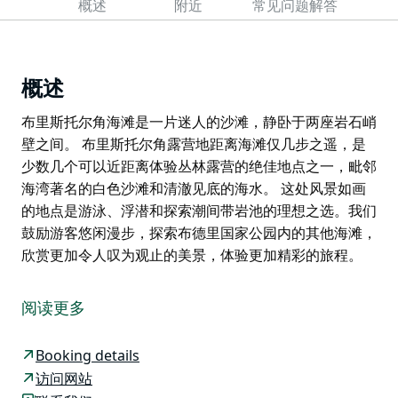
概述
附近
常见问题解答
概述
布里斯托尔角海滩是一片迷人的沙滩，静卧于两座岩石峭
壁之间。 布里斯托尔角露营地距离海滩仅几步之遥，是
少数几个可以近距离体验丛林露营的绝佳地点之一，毗邻
海湾著名的白色沙滩和清澈见底的海水。 这处风景如画
的地点是游泳、浮潜和探索潮间带岩池的理想之选。我们
鼓励游客悠闲漫步，探索布德里国家公园内的其他海滩，
欣赏更加令人叹为观止的美景，体验更加精彩的旅程。
布里斯托尔角海滩是一片迷人的沙滩，静卧于两座岩石峭
壁之间。
阅读更多
布里斯托尔角露营地距离海滩仅几步之遥，是少数几个可
以近距离体验丛林露营的绝佳地点之一，毗邻海湾著名的
Booking details
白色沙滩和清澈见底的海水。
访问网站