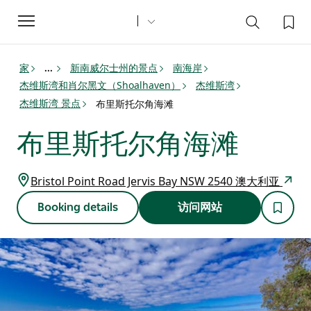
Toggle
navigation
家
新南威尔士州的景点
南海岸
...
杰维斯湾和肖尔黑文（Shoalhaven）
杰维斯湾
杰维斯湾 景点
布里斯托尔角海滩
布里斯托尔角海滩
Bristol Point Road Jervis Bay NSW 2540 澳大利亚
Booking details
访问网站