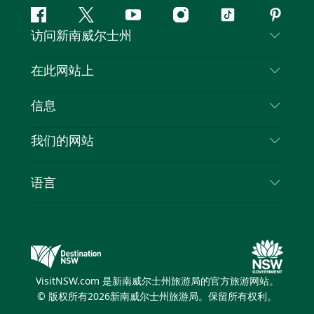
Facebook
叽
YouTube
Instagram
抖
Pintere
访问新南威尔士州
叽
音
喳
联系我们
在此网站上
喳
免责声明
目的地
信息
隐私
推荐活动
旅行信息
Cookie 通知
我们的网站
新南威尔士州公路旅行
列出您的业务
使用条款
Sydney.com
活动
语言
新南威尔士州的商业
新南威尔士州旅游局企业网站
住宿
新南威尔士州的教育
新南威尔士州商务活动
优惠
新南威尔士州旅游局媒体中心
缤纷悉尼灯光音乐节
VisitNSW.com 是新南威尔士州旅游局的官方旅游网站。
© 版权所有
2026
新南威尔士州旅游局。保留所有权利。