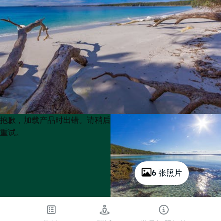
Product
Product
抱歉，加载产品时出错。请稍后
List
List
重试。
6 张照片