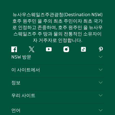
뉴사우스웨일즈주관광청(Destination NSW)
호주 원주민 을 주의 최초 주민이자 최초 국가
로 인정하고 존중하며, 호주 원주민 을 뉴사우
스웨일즈주 주 땅과 물의 전통적인 소유자이
자 거주자로 인정합니다.
페
지
유
인
틱
핀
NSW 방문
이
저
튜
스
톡
터
스
귀
브
타
레
문의하기
이 사이트에서
북
다
그
스
부인 성명
램
트
목적지
정보
은둔
할 일
여행 정보
우리 사이트
쿠키 고지
뉴사우스웨일즈주 로드 트립
귀하의 사업을 등록하세요
이용 약관
Sydney.com
이벤트
언어
뉴사우스웨일즈주 의 사업