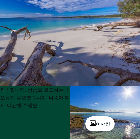
Product
Product
죄송합니다. 상품을 로드하는 중
List
List
오류가 발생했습니다. 나중에 다
시 시도해 주세요.
6 사진