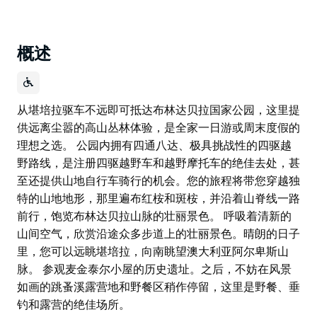
概述
从堪培拉驱车不远即可抵达布林达贝拉国家公园，这里提
供远离尘嚣的高山丛林体验，是全家一日游或周末度假的
理想之选。 公园内拥有四通八达、极具挑战性的四驱越
野路线，是注册四驱越野车和越野摩托车的绝佳去处，甚
至还提供山地自行车骑行的机会。您的旅程将带您穿越独
特的山地地形，那里遍布红桉和斑桉，并沿着山脊线一路
前行，饱览布林达贝拉山脉的壮丽景色。 呼吸着清新的
山间空气，欣赏沿途众多步道上的壮丽景色。晴朗的日子
里，您可以远眺堪培拉，向南眺望澳大利亚阿尔卑斯山
脉。 参观麦金泰尔小屋的历史遗址。之后，不妨在风景
如画的跳蚤溪露营地和野餐区稍作停留，这里是野餐、垂
钓和露营的绝佳场所。