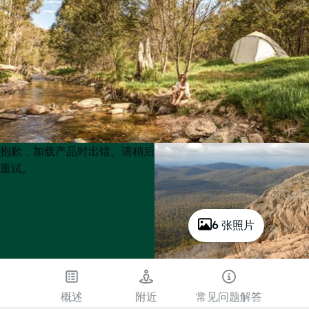
Product
Product
抱歉，加载产品时出错。请稍后
List
List
重试。
6 张照片
概述
附近
常见问题解答