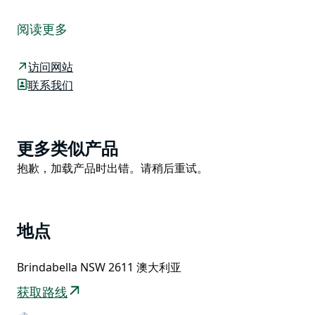
从堪培拉驱车不远即可抵达布林达贝拉国家公园，这里提
供远离尘嚣的高山丛林体验，是全家一日游或周末度假的
阅读更多
理想之选。
公园内拥有四通八达、极具挑战性的四驱越野路线，是注
访问网站
册四驱越野车和越野摩托车的绝佳去处，甚至还提供山地
联系我们
自行车骑行的机会。您的旅程将带您穿越独特的山地地
形，那里遍布红桉和斑桉，并沿着山脊线一路前行，饱览
布林达贝拉山脉的壮丽景色。
Product
更多类似产品
呼吸着清新的山间空气，欣赏沿途众多步道上的壮丽景
List
Product
抱歉，加载产品时出错。请稍后重试。
色。晴朗的日子里，您可以远眺堪培拉，向南眺望澳大利
List
亚阿尔卑斯山脉。
参观麦金泰尔小屋的历史遗址。之后，不妨在风景如画的
地点
跳蚤溪露营地和野餐区稍作停留，这里是野餐、垂钓和露
营的绝佳场所。
Brindabella NSW 2611 澳大利亚
获取路线