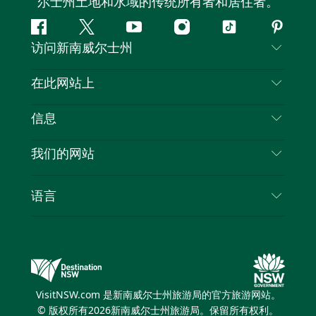
尔士州土地和水域的传统所有者和居住者。
Facebook
叽
YouTube
Instagram
抖
Pintere
访问新南威尔士州
叽
音
喳
联系我们
在此网站上
喳
免责声明
目的地
信息
隐私
推荐活动
旅行信息
Cookie 通知
我们的网站
新南威尔士州公路旅行
列出您的业务
使用条款
Sydney.com
活动
语言
新南威尔士州的商业
新南威尔士州旅游局企业网站
住宿
新南威尔士州的教育
新南威尔士州商务活动
优惠
新南威尔士州旅游局媒体中心
缤纷悉尼灯光音乐节
VisitNSW.com 是新南威尔士州旅游局的官方旅游网站。
© 版权所有
2026
新南威尔士州旅游局。保留所有权利。