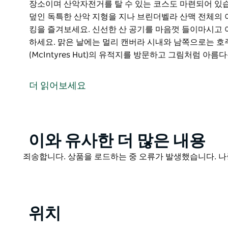
장소이며 산악자전거를 탈 수 있는 코스도 마련되어 있
덮인 독특한 산악 지형을 지나 브린더벨라 산맥 전체의 
킹을 즐겨보세요. 신선한 산 공기를 마음껏 들이마시고
하세요. 맑은 날에는 멀리 캔버라 시내와 남쪽으로는 호
(McIntyres Hut)의 유적지를 방문하고 그림처럼 아름다
캔버라에서 차로 조금만 가면 브린더벨라 국립공원이 나옵
당일치기 여행지 또는 주말 여행지로 한적한 고산 지대
더 읽어보세요
다양한 난이도의 4륜구동 트레일이 잘 갖춰져 있어 등록
기에 최적의 장소이며 산악자전거를 탈 수 있는 코스도
리 검으로 뒤덮인 독특한 산악 지형을 지나 브린더벨라 
을 따라 트레킹을 즐겨보세요.
Product
이와 유사한 더 많은 내용
List
신선한 산 공기를 마음껏 들이마시고 여러 트레일에서 
Product
죄송합니다. 상품을 로드하는 중 오류가 발생했습니다. 나
는 멀리 캔버라 시내와 남쪽으로는 호주 알프스까지 볼 
List
맥킨타이어 오두막(McIntyres Hut)의 유적지를 방문
Creek campground)과 피크닉 공간에서 피크닉 낚시
위치