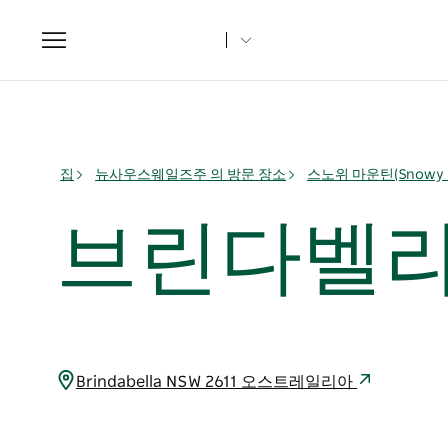
Toggle
navigation
집
뉴사우스웨일즈주 의 방문 장소
스노위 마운틴(Snowy M
브린다벨라
Brindabella NSW 2611 오스트레일리아