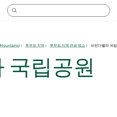
ountains)
투무트 지역
투무트 지역 관광 명소
브린다벨라 국
 국립공원