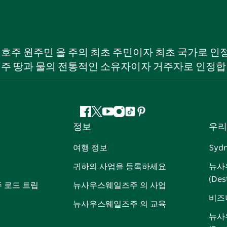
W) 호주 원주민 을 주의 최초 주민이자 최초 국가로
 주 땅과 물의 전통적인 소유자이자 거주자로 인정합
페
지
유
인
틱
핀
정보
우리
이
저
튜
스
톡
터
스
귀
브
타
레
여행 정보
Syd
북
다
그
스
귀하의 사업을 등록하세요
뉴사
램
트
(Des
 로드 트립
뉴사우스웨일즈주 의 사업
비즈
뉴사우스웨일즈주 의 교육
뉴사