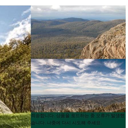
Product
Product
죄송합니다. 상품을 로드하는 중 오류가 발생했
List
List
습니다. 나중에 다시 시도해 주세요.