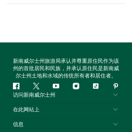
新南威尔士州旅游局承认并尊重原住民作为该
州的首批居民和民族，并承认原住民是新南威
尔士州土地和水域的传统所有者和居住者。
Facebook
叽
YouTube
Instagram
抖
Pintere
访问新南威尔士州
叽
音
喳
联系我们
在此网站上
喳
免责声明
目的地
信息
隐私