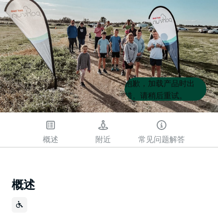
Product
Product
抱歉，加载产品时出
List
List
错。请稍后重试。
概述
附近
常见问题解答
概述