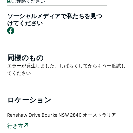
ご連絡ください
その後は、他の参加者と一緒に地元のカフェでコーヒー
を飲みましょう。
ソーシャルメディアで私たちを見つ
けてください
初めて参加する前に登録してください。パークランへの
Facebook
登録は 1 回のみとし、スキャン可能なバーコードのコピ
ーを忘れずにお持ちください (リマインダーをリクエス
ト)
同様のもの
Product
List
Product
エラーが発生しました。しばらくしてからもう一度試し
List
てください
ロケーション
Renshaw Drive Bourke NSW 2840 オーストラリア
行き方