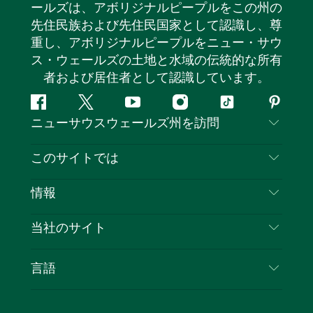
ールズは、アボリジナルピープルをこの州の
先住民族および先住民国家として認識し、尊
重し、アボリジナルピープルをニュー・サウ
ス・ウェールズの土地と水域の伝統的な所有
者および居住者として認識しています。
フ
ツ
ユ
イ
テ
ピ
ニューサウスウェールズ州を訪問
ェ
イ
ー
ン
ィ
ン
イ
ッ
チ
ス
ッ
タ
お問い合わせ
このサイトでは
ス
タ
ュ
タ
ク
レ
免責事項
ブ
ー
ー
グ
ト
ス
目的地
情報
ッ
ブ
ラ
ッ
ト
プライバシー
やるべきこと
ク
ム
ク
旅行情報
当社のサイト
クッキーに関する通知
ニューサウスウェールズ州のロードトリップ
ビジネスを登録する
利用規約
Sydney.com
イベント
言語
NSWでのビジネス
デスティネーション・ニュー・サウス・ウェール
宿泊施設
ニューサウスウェールズ州の教育
ズコーポレート