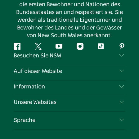
die ersten Bewohner und Nationen des
Bundesstaates an und respektiert sie. Sie
werden als traditionelle Eigentümer und
Bewohner des Landes und der Gewässer
von New South Wales anerkannt.
Facebook
Twitter
YouTube
Instagram
TikTok
Pintere
Besuchen Sie NSW
Kontaktieren Sie uns
Auf dieser Website
Haftungsausschluss
Reiseziele
Information
Datenschutz
Aktivitäten
Reiseinformationen
Unsere Websites
Cookie-Hinweis
Roadtrips in New South Wales
Tragen Sie Ihr Unternehmen ein
Nutzungsbedingungen
Sydney.com
Veranstaltungen
Sprache
Unternehmen in NSW
Destination NSW Corporate
Unterkunft
Bildung in New South Wales
Geschäftsveranstaltungen in New South Wales