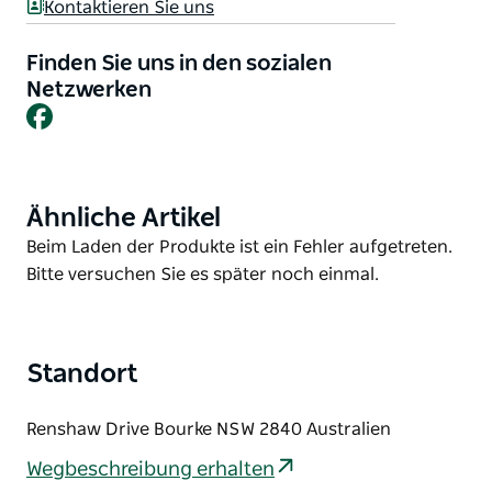
Kontaktieren Sie uns
Kommen Sie vorbei und machen Sie mit, egal in
welchem Tempo Sie sind!
Finden Sie uns in den sozialen
Trinken Sie anschließend mit anderen Teilnehmern
Netzwerken
Facebook
einen Kaffee in einem örtlichen Café.
Bitte registrieren Sie sich, bevor Sie zum ersten Mal
vorbeikommen. Registrieren Sie sich nur einmal bei
Parkrun und vergessen Sie nicht, eine scannbare
Ähnliche Artikel
Product
Kopie Ihres Barcodes mitzubringen (erinnern Sie
List
Product
Beim Laden der Produkte ist ein Fehler aufgetreten.
sich daran)
List
Bitte versuchen Sie es später noch einmal.
Standort
Renshaw Drive Bourke NSW 2840 Australien
Wegbeschreibung erhalten