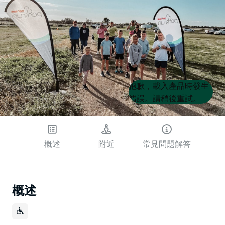
Product
Product
抱歉，載入產品時發生
List
List
錯誤。請稍後重試。
概述
附近
常見問題解答
概述