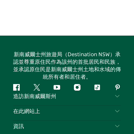
新南威爾士州旅遊局（Destination NSW）承
認並尊重原住民作為該州的首批居民和民族，
並承認原住民是新南威爾士州土地和水域的傳
統所有者和居住者。
Facebook
嘰
Youtube
Instagram
抖
Pintere
造訪新南威爾斯州
嘰
音
喳
聯絡我們
在此網站上
喳
免責聲明
目的地
資訊
隱私