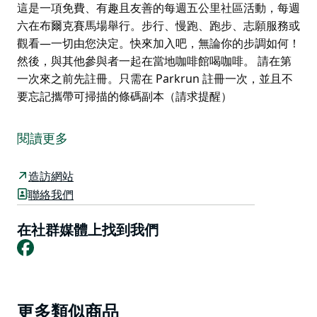
這是一項免費、有趣且友善的每週五公里社區活動，每週
六在布爾克賽馬場舉行。步行、慢跑、跑步、志願服務或
觀看—一切由您決定。快來加入吧，無論你的步調如何！
然後，與其他參與者一起在當地咖啡館喝咖啡。 請在第
一次來之前先註冊。只需在 Parkrun 註冊一次，並且不
要忘記攜帶可掃描的條碼副本（請求提醒）
這是一項免費、有趣且友善的每週五公里社區活動，每週
六在布爾克賽馬場舉行。步行、慢跑、跑步、志願服務或
閱讀更多
觀看—一切由您決定。快來加入吧，無論你的步調如何！
然後，與其他參與者一起在當地咖啡館喝咖啡。
造訪網站
聯絡我們
請在第一次來之前先註冊。只需在 Parkrun 註冊一次，
並且不要忘記攜帶可掃描的條碼副本（請求提醒）
在社群媒體上找到我們
Facebook
Product
更多類似商品