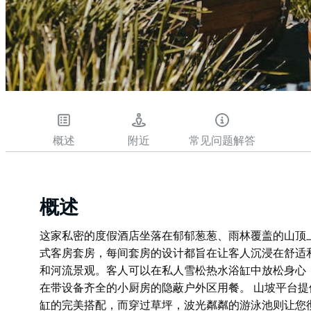
概述
附近
常见问题解答
概述
这家私密的度假酒店坐落在郁郁葱葱、雨林覆盖的山顶
式客房套房，每间套房的设计都旨在让客人沉浸在舒适
和河流景观。客人可以在私人雪松热水浴缸中放松身心
在带设备齐全的小厨房的隐蔽户外区用餐。 山坡平台
缸的完美搭配，而穿过草坪，波光粼粼的游泳池则让您