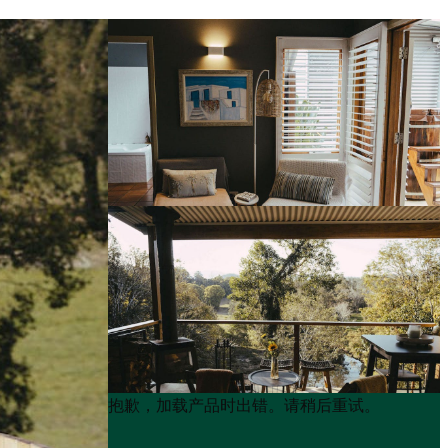
Product
Product
抱歉，加载产品时出错。请稍后重试。
List
List