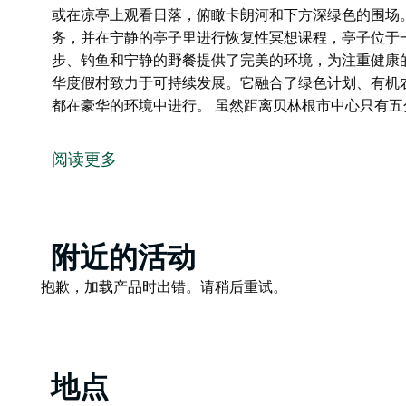
或在凉亭上观看日落，俯瞰卡朗河和下方深绿色的围场
务，并在宁静的亭子里进行恢复性冥想课程，亭子位于
步、钓鱼和宁静的野餐提供了完美的环境，为注重健康
华度假村致力于可持续发展。它融合了绿色计划、有机
都在豪华的环境中进行。 虽然距离贝林根市中心只有五
这家私密的度假酒店坐落在郁郁葱葱、雨林覆盖的山顶
式客房套房，每间套房的设计都旨在让客人沉浸在舒适
阅读更多
每间套房都拥有令人惊叹的森林和河流景观。客人可以
暖，在舒适的休闲区放松身心，或在带设备齐全的小厨
山坡平台提供热气腾腾的雪松桑拿浴室和清爽的雪松冷
Product
附近的活动
池则让您彻底放松。客人可以聚集在火坑周围，享受烧
List
色的围场。
Product
抱歉，加载产品时出错。请稍后重试。
List
为了更深入地恢复活力，酒店提供室内按摩服务，并在
古老的樟树树荫下。郁郁葱葱的环境为自然漫步、钓鱼
假提供了令人精神焕发的氛围。
地点
这个生态豪华度假村致力于可持续发展。它融合了绿色