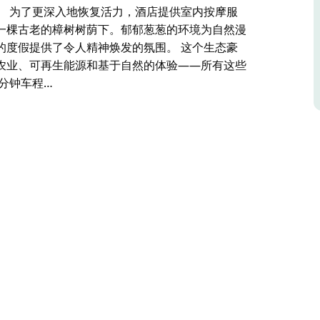
。 为了更深入地恢复活力，酒店提供室内按摩服
一棵古老的樟树树荫下。郁郁葱葱的环境为自然漫
的度假提供了令人精神焕发的氛围。 这个生态豪
农业、可再生能源和基于自然的体验——所有这些
分钟车程…
上，俯瞰宁静的卡朗河，提供三间现代化的半独立
和自然美景中。
在私人雪松热水浴缸中放松身心，享受壁炉的温
房的隐蔽户外区用餐。
水浴缸的完美搭配，而穿过草坪，波光粼粼的游泳
烤，或在凉亭上观看日落，俯瞰卡朗河和下方深绿
宁静的亭子里进行恢复性冥想课程，亭子位于一棵
和宁静的野餐提供了完美的环境，为注重健康的度
计划、有机农业、可再生能源和基于自然的体验