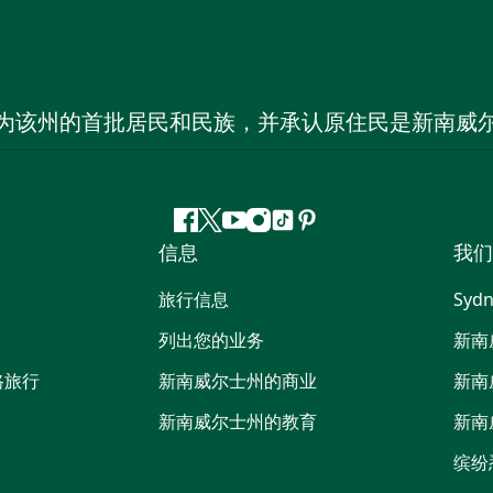
为该州的首批居民和民族，并承认原住民是新南威
Facebook
叽
YouTube
Instagram
抖
Pinterest
信息
我们
叽
音
喳
旅行信息
Sydn
喳
列出您的业务
新南
路旅行
新南威尔士州的商业
新南
新南威尔士州的教育
新南
缤纷