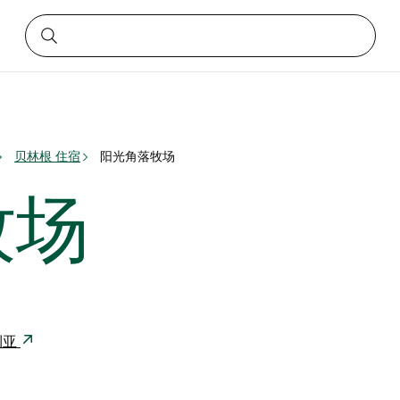
贝林根 住宿
阳光角落牧场
牧场
大利亚