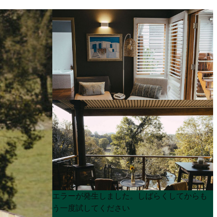
Product
Product
エラーが発生しました。しばらくしてからも
List
List
う一度試してください