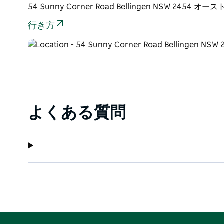
このエコ ラグジュアリー リトリートは、持続可能性
54 Sunny Corner Road Bellingen NSW 2454 オ
有機農業、再生可能エネルギー、自然に基づいた体験
行き方
す。
ベリンゲンの町の中心部から車でわずか 5 分ですが
れます。
よくある質問