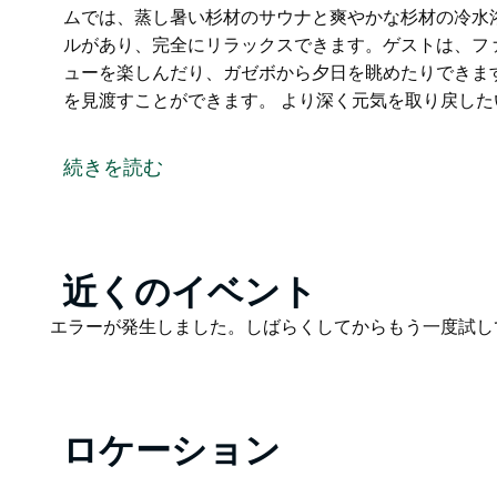
ムでは、蒸し暑い杉材のサウナと爽やかな杉材の冷水
ルがあり、完全にリラックスできます。ゲストは、フ
ューを楽しんだり、ガゼボから夕日を眺めたりできま
を見渡すことができます。 より深く元気を取り戻した
静かなカラン川を見下ろす緑豊かな熱帯雨林に覆われ
快適さと自然の美しさに浸れるよう設計された 3 つ
続きを読む
各スイートからは、素晴らしい森と川の景色を楽しめ
ろいだり、暖炉の暖かさを楽しんだり、快適なラウン
簡易キッチンのある屋根付きの屋外エリアで食事をし
Product
近くのイベント
丘の斜面にあるプラットフォームでは、蒸し暑い杉材
List
し、芝生の向こうには輝くプールがあり、完全にリラ
Product
エラーが発生しました。しばらくしてからもう一度試し
の周りに集まったり、バーベキューを楽しんだり、ガ
List
ン川と下にある深い緑の牧草地を見渡すことができま
より深く元気を取り戻したい方には、館内マッサージ
スでの回復瞑想セッションのスペースを提供していま
ロケーション
クニックに最適な環境を提供し、健康に重点を置いた