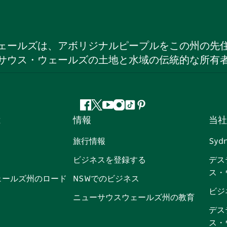
ェールズは、アボリジナルピープルをこの州の先
サウス・ウェールズの土地と水域の伝統的な所有
フ
ツ
ユ
イ
テ
ピ
は
情報
当社
ェ
イ
ー
ン
ィ
ン
イ
ッ
チ
ス
ッ
タ
旅行情報
Syd
ス
タ
ュ
タ
ク
レ
ビジネスを登録する
デス
ブ
ー
ー
グ
ト
ス
ス・
ッ
ブ
ラ
ッ
ト
ェールズ州のロード
NSWでのビジネス
ク
ム
ク
ビジ
ニューサウスウェールズ州の教育
デス
ス・