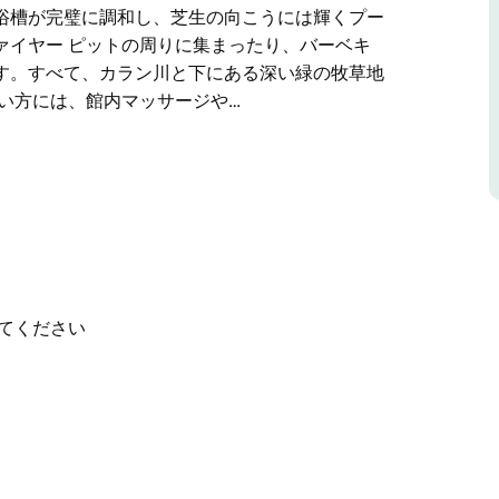
浴槽が完璧に調和し、芝生の向こうには輝くプー
ァイヤー ピットの周りに集まったり、バーベキ
す。すべて、カラン川と下にある深い緑の牧草地
い方には、館内マッサージや…
た丘の頂上にあるこの隠れ家的なリゾートには、
の現代的な半独立型ゲスト スイートがあります。
ます。ゲストは、専用の杉材のホットタブでくつ
ジ スペースでリラックスしたり、設備の整った
たりできます。
のサウナと爽やかな杉材の冷水浴槽が完璧に調和
ックスできます。ゲストは、ファイヤー ピット
てください
ゼボから夕日を眺めたりできます。すべて、カラ
す。
や、大きな古いクスノキの木陰にある静かなブー
す。緑豊かな環境は、自然散策、釣り、静かなピ
休暇に活力を与える雰囲気を提供します。