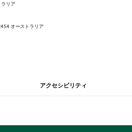
に取り組んでいます。グリーン イニシアティブ、
ーストラリア
を取り入れ、すべてが贅沢な環境の中にありま
、この安息の地はまったく別の世界のように感じら
アクセシビリティ