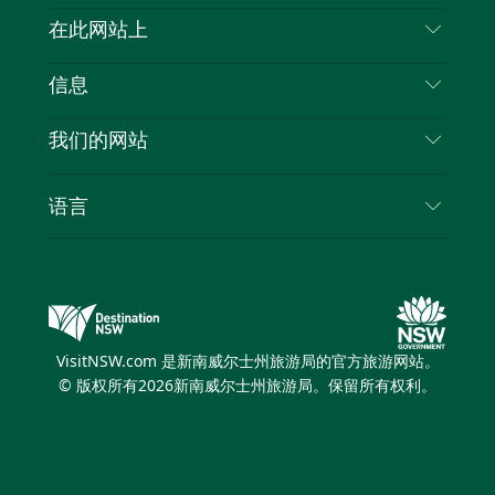
喳
联系我们
在此网站上
喳
免责声明
目的地
信息
隐私
推荐活动
旅行信息
Cookie 通知
我们的网站
新南威尔士州公路旅行
列出您的业务
使用条款
Sydney.com
活动
语言
新南威尔士州的商业
新南威尔士州旅游局企业网站
住宿
新南威尔士州的教育
新南威尔士州商务活动
优惠
新南威尔士州旅游局媒体中心
缤纷悉尼灯光音乐节
VisitNSW.com 是新南威尔士州旅游局的官方旅游网站。
© 版权所有
2026
新南威尔士州旅游局。保留所有权利。