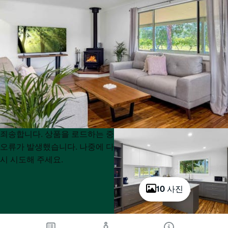
Product
Product
죄송합니다. 상품을 로드하는 중
List
List
오류가 발생했습니다. 나중에 다
시 시도해 주세요.
10 사진