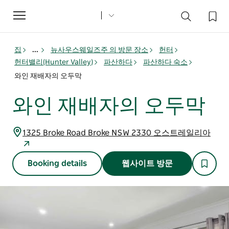
Toggle
navigation
집
...
뉴사우스웨일즈주 의 방문 장소
헌터
헌터밸리(Hunter Valley)
파산하다
파산하다 숙소
와인 재배자의 오두막
와인 재배자의 오두막
1325 Broke Road Broke NSW 2330 오스트레일리아
Booking details
웹사이트 방문