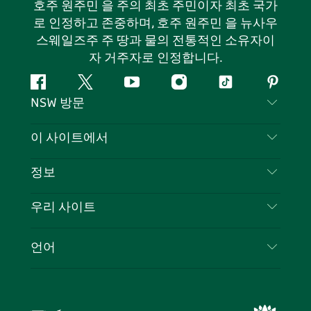
호주 원주민 을 주의 최초 주민이자 최초 국가
로 인정하고 존중하며, 호주 원주민 을 뉴사우
스웨일즈주 주 땅과 물의 전통적인 소유자이
자 거주자로 인정합니다.
페
지
유
인
틱
핀
NSW 방문
이
저
튜
스
톡
터
스
귀
브
타
레
문의하기
이 사이트에서
북
다
그
스
부인 성명
램
트
목적지
정보
은둔
할 일
여행 정보
우리 사이트
쿠키 고지
뉴사우스웨일즈주 로드 트립
귀하의 사업을 등록하세요
이용 약관
Sydney.com
이벤트
언어
뉴사우스웨일즈주 의 사업
뉴사우스웨일즈주관광청(Destination NSW) 기업
숙소
뉴사우스웨일즈주 의 교육
비즈니스 이벤트 뉴사우스웨일즈주
거래