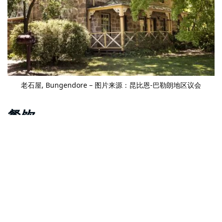
老石屋
, Bungendore – 图片来源：昆比恩-巴勒朗地区议会
餐饮
邦根多尔 (Bungendore) 有很多很棒的
餐厅
，适合美食爱好
者和葡萄酒爱好者。午餐时间，您可以前往
有争议的性格
，
附近
堪培拉地区葡萄酒产区
的一部分
，在
Scrumpers 厨
房
，一家以农产品为主的餐厅，配有相邻的酒窖，树苗院.
蜷缩在舒适的炉边，喝一杯
乔治酒吧和餐厅
，然后放入
云雀
山酒庄
品尝一下。