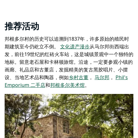
推荐活动
邦根多尔村的历史可以追溯到1837年，许多原始的殖民时
期建筑至今仍屹立不倒。
文化遗产漫步
从马尔邦街西端出
发，前往19世纪的红砖火车站，这是城镇景观中一个独特的
地标。留意
老石屋
和
卡林顿旅馆
。沿途，一定要参观小镇的
画廊、礼品店和古董店，发掘精美的复古黑胶唱片、小摆
设、当地艺术品和陶器，例如
乡村古董
，
马尔邦
，
Phil's
Emporium 二手店
和
邦根多尔美术馆
。