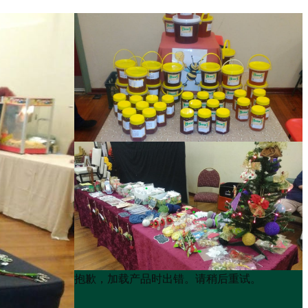
Product
Product
抱歉，加载产品时出错。请稍后重试。
List
List