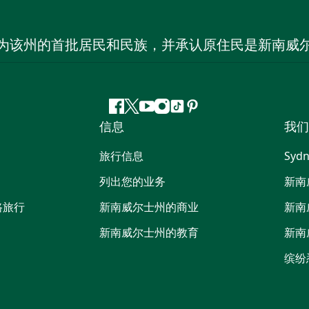
为该州的首批居民和民族，并承认原住民是新南威
Facebook
叽
YouTube
Instagram
抖
Pinterest
信息
我们
叽
音
喳
旅行信息
Sydn
喳
列出您的业务
新南
路旅行
新南威尔士州的商业
新南
新南威尔士州的教育
新南
缤纷