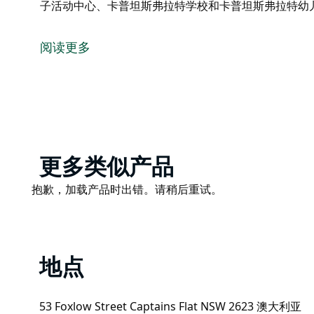
子活动中心、卡普坦斯弗拉特学校和卡普坦斯弗拉特幼
欢迎来到卡普坦斯弗拉特，与我们一同庆祝本地农产品
集市每月第一个星期六在卡普坦斯弗拉特社区中心举行
阅读更多
集市由卡普坦斯弗拉特社区协会主办，并得到其他本地
卡普坦斯弗拉特男子活动中心、卡普坦斯弗拉特学校和
Product
更多类似产品
List
Product
抱歉，加载产品时出错。请稍后重试。
List
地点
53 Foxlow Street Captains Flat NSW 2623 澳大利亚