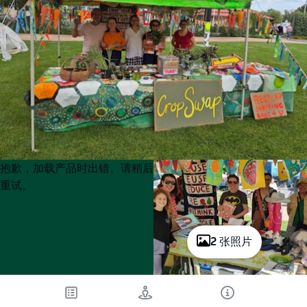
Product
Product
抱歉，加载产品时出错。请稍后
List
List
重试。
2 张照片