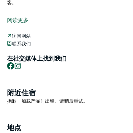
客。
一年两度的“帕克斯本土产品节”（Homegrown
Parkes）汇集了超过50个市集摊位，出售本地及周边地
阅读更多
区的特产，同时还举办教育工作坊，并通过艺术、音乐和
戏剧等形式进行互动。
访问网站
“帕克斯本土产品节”是中西部地区独一无二的活动，它将
联系我们
学习机会与工作坊和展览相结合，让您欣赏本地艺术家的
表演，品尝本地及周边地区生产商的优质产品，并享用全
在社交媒体上找到我们
Facebook
Instagram
天候新鲜烹制的美食和饮品。
“帕克斯本土产品节”旨在推广本地及周边地区的摊主和食
品供应商。
Product
活动在位于市中心的库克公园（Cooke Park）举行，环
附近住宿
List
境优美，绿树成荫，免费向公众开放。帕克斯欢迎所有想
Product
抱歉，加载产品时出错。请稍后重试。
要体验中西部地区美景及其丰富多彩活动的游客。
List
地点