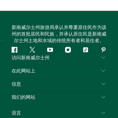
新南威尔士州旅游局承认并尊重原住民作为该
州的首批居民和民族，并承认原住民是新南威
尔士州土地和水域的传统所有者和居住者。
Facebook
叽
YouTube
Instagram
抖
Pintere
访问新南威尔士州
叽
音
喳
联系我们
在此网站上
喳
免责声明
目的地
信息
隐私
推荐活动
旅行信息
Cookie 通知
我们的网站
新南威尔士州公路旅行
列出您的业务
使用条款
Sydney.com
活动
语言
新南威尔士州的商业
新南威尔士州旅游局企业网站