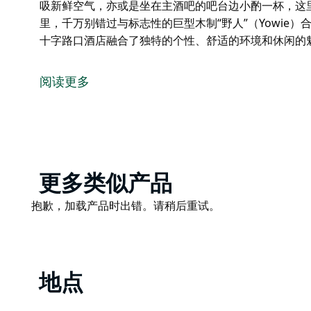
吸新鲜空气，亦或是坐在主酒吧的吧台边小酌一杯，这
里，千万别错过与标志性的巨型木制“野人”（Yowie
十字路口酒店融合了独特的个性、舒适的环境和休闲的
十字路口酒店不仅仅是一个住宿之所，更是纳拉布里中
围的聚集地。
阅读更多
这家酒吧餐厅提供丰富多样的菜单，既有经典的酒吧美
服务。无论您是在独立的用餐区安顿下来享用美食，还
或是坐在主酒吧的吧台边小酌一杯，这里总有一处空间
来到这里，千万别错过与标志性的巨型木制“野人”（Yo
景点。
Product
更多类似产品
List
十字路口酒店融合了独特的个性、舒适的环境和休闲的
Product
抱歉，加载产品时出错。请稍后重试。
List
地点