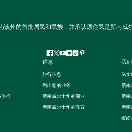
为该州的首批居民和民族，并承认原住民是新南威
Facebook
叽
YouTube
Instagram
抖
Pinterest
信息
我们
叽
音
喳
旅行信息
Sydn
喳
列出您的业务
新南
路旅行
新南威尔士州的商业
新南
新南威尔士州的教育
新南
缤纷