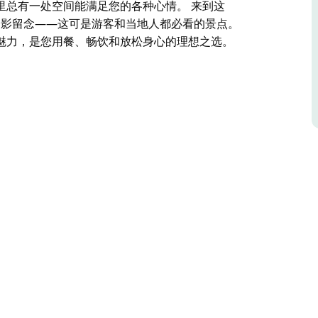
里总有一处空间能满足您的各种心情。 来到这
）合影留念——这可是游客和当地人都必看的景点。
魅力，是您用餐、畅饮和放松身心的理想之选。
心地带深受当地人喜爱的美食、轻松饮品和温馨氛
食，也有琳琅满目的印度佳肴，并提供堂食和外卖
是在绿树成荫的大型啤酒花园里呼吸新鲜空气，亦
能满足您的各种心情。
wie）合影留念——这可是游客和当地人都必看的
魅力，是您用餐、畅饮和放松身心的理想之选。