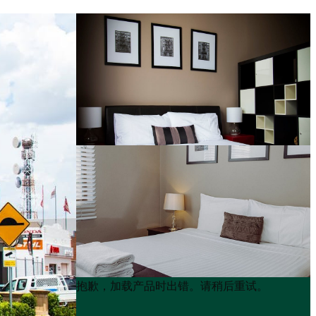
Product
Product
抱歉，加载产品时出错。请稍后重试。
List
List