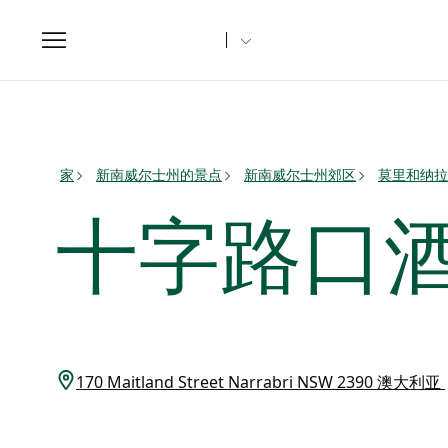
Toggle
navigation
家
新南威尔士州的景点
新南威尔士州郊区
莫里和纳拉
十字路口
170 Maitland Street Narrabri NSW 2390 澳大利亚