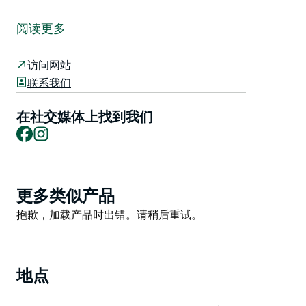
Guyra 的阿卡迪亚剧院位于 Kamilaroi 土地上，再次成
为澳大利亚诗歌名人堂的举办地。
阅读更多
成立于 2020 年，旨在庆祝和保护澳大利亚诗人及其诗
歌。这里收藏了大量澳大利亚诗歌，澳大利亚诗歌名人堂
访问网站
以澳大利亚著名诗人的诗歌和肖像为特色。
联系我们
每周六早上有一个带活动舞台的大礼堂、书店、美术用
在社交媒体上找到我们
品、礼品店和市场，每周三晚上开放麦克风诗歌之夜。
Facebook
Instagram
您可以在 Seahorse Medicine Cafe 享用一些素食/素食
美食，还可以浏览以当地和国家艺术家为特色的红门画
廊。
Product
更多类似产品
可以为团体提供特别套餐，其中包括诗歌表演以及关于澳
List
Product
抱歉，加载产品时出错。请稍后重试。
大利亚诗人和诗歌的演讲。
List
Guyra 位于纽卡斯尔和布里斯班之间的新英格兰高速公
路上，距离阿米代尔以北 30 分钟路程。
地点