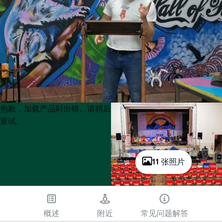
Product
Product
抱歉，加载产品时出错。请稍后
List
List
重试。
11 张照片
概述
附近
常见问题解答