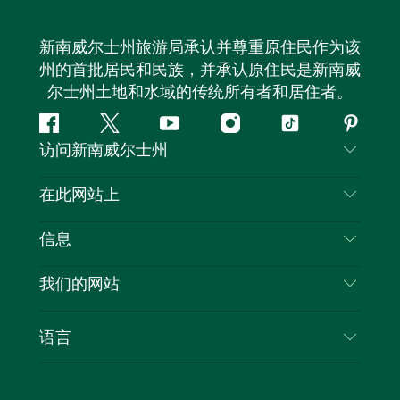
新南威尔士州旅游局承认并尊重原住民作为该
州的首批居民和民族，并承认原住民是新南威
尔士州土地和水域的传统所有者和居住者。
Facebook
叽
YouTube
Instagram
抖
Pintere
访问新南威尔士州
叽
音
喳
联系我们
在此网站上
喳
免责声明
目的地
信息
隐私
推荐活动
旅行信息
Cookie 通知
我们的网站
新南威尔士州公路旅行
列出您的业务
使用条款
Sydney.com
活动
语言
新南威尔士州的商业
新南威尔士州旅游局企业网站
住宿
新南威尔士州的教育
新南威尔士州商务活动
优惠