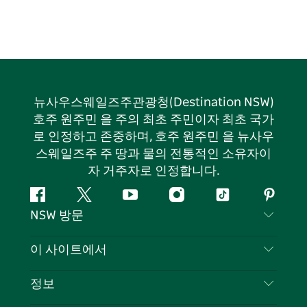
뉴사우스웨일즈주관광청(Destination NSW)
호주 원주민 을 주의 최초 주민이자 최초 국가
로 인정하고 존중하며, 호주 원주민 을 뉴사우
스웨일즈주 주 땅과 물의 전통적인 소유자이
자 거주자로 인정합니다.
페
지
유
인
틱
핀
NSW 방문
이
저
튜
스
톡
터
스
귀
브
타
레
문의하기
이 사이트에서
북
다
그
스
부인 성명
램
트
목적지
정보
은둔
할 일