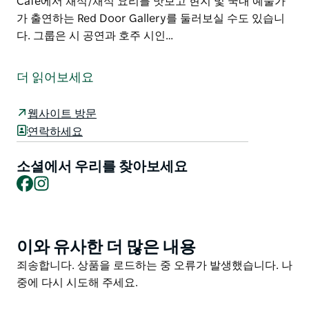
Cafe에서 채식/채식 요리를 맛보고 현지 및 국내 예술가
가 출연하는 Red Door Gallery를 둘러보실 수도 있습니
다. 그룹은 시 공연과 호주 시인…
카밀라로이(Kamilaroi) 땅에 위치한 가이라(Guyra)의 아
카디아 극장(Arcadia Theatre)은 다시 한 번 호주 시 명예
더 읽어보세요
의 전당(Australian Poetry Hall of Fame)으로 선정되었
습니다.
웹사이트 방문
호주 시인과 그들의 시를 기념하고 보존하기 위해 2020
연락하세요
년에 설립되었습니다. 유명한 호주 시인의 시와 초상화를
전시하는 호주 시 명예의 전당(Australian Poetry Hall of
소셜에서 우리를 찾아보세요
Facebook
Instagram
Fame)이라는 방대한 호주 시집이 있습니다.
매주 토요일 아침에는 행사를 위한 무대 서점 미술 용품
선물 가게 시장이 있는 대형 강당이 있으며 매주 수요일
저녁에는 열린 마이크 시의 밤이 있습니다.
이와 유사한 더 많은 내용
Product
List
Seahorse Medicine Cafe에서 채식/채식 요리를 맛보고
Product
죄송합니다. 상품을 로드하는 중 오류가 발생했습니다. 나
현지 및 국내 예술가가 출연하는 Red Door Gallery를 둘
List
중에 다시 시도해 주세요.
러보실 수도 있습니다.