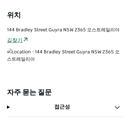
그룹은 시 공연과 호주 시인 및 시에 대한 강연이 포함된
특별 패키지를 제공합니다.
위치
Guyra는 아미데일에서 북쪽으로 30분 거리에 있는 뉴캐
144 Bradley Street Guyra NSW 2365 오스트레일리아
슬과 브리즈번 사이의 뉴잉글랜드 고속도로 중간에 있습
니다.
길찾기
자주 묻는 질문
접근성