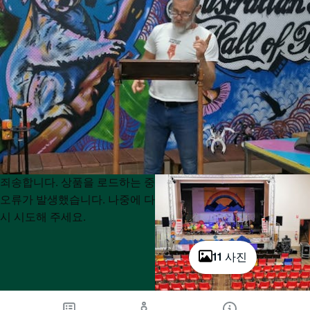
Product
Product
죄송합니다. 상품을 로드하는 중
List
List
오류가 발생했습니다. 나중에 다
시 시도해 주세요.
11 사진