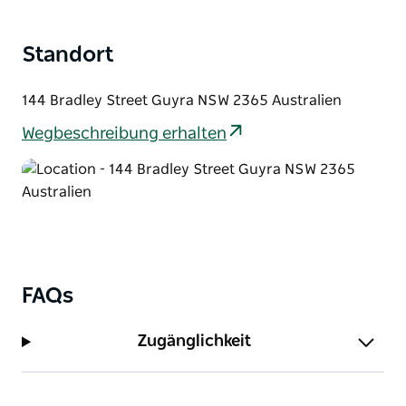
und auch in der Red Door Gallery mit lokalen und
nationalen Künstlern stöbern.
Standort
Gruppen werden mit speziellen Paketen versorgt,
die Poesie-Aufführungen und Gespräche über
144 Bradley Street Guyra NSW 2365 Australien
australische Dichter und Poesie beinhalten.
Wegbeschreibung erhalten
Guyra liegt am New England Highway auf halber
Strecke zwischen Newcastle und Brisbane, 30
Minuten nördlich von Armidale.
FAQs
Zugänglichkeit