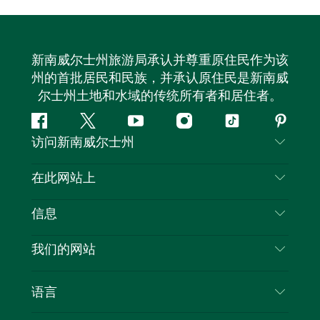
新南威尔士州旅游局承认并尊重原住民作为该
州的首批居民和民族，并承认原住民是新南威
尔士州土地和水域的传统所有者和居住者。
Facebook
叽
YouTube
Instagram
抖
Pintere
访问新南威尔士州
叽
音
喳
联系我们
在此网站上
喳
免责声明
目的地
信息
隐私
推荐活动
旅行信息
Cookie 通知
我们的网站
新南威尔士州公路旅行
列出您的业务
使用条款
Sydney.com
活动
语言
新南威尔士州的商业
新南威尔士州旅游局企业网站
住宿