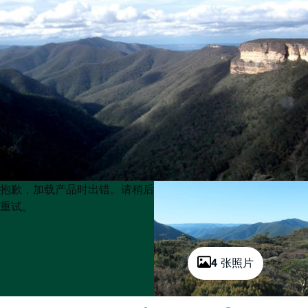
Product
Product
抱歉，加载产品时出错。请稍后
List
List
重试。
4 张照片