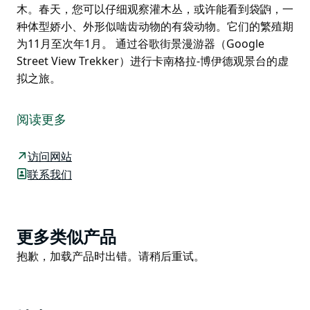
木。春天，您可以仔细观察灌木丛，或许能看到袋鼩，一
种体型娇小、外形似啮齿动物的有袋动物。它们的繁殖期
为11月至次年1月。 通过谷歌街景漫游器（Google
Street View Trekker）进行卡南格拉-博伊德观景台的虚
拟之旅。
参观卡南格拉-博伊德观景台时，别忘了带上相机。这里
可以饱览澳大利亚最壮丽的景观之一——大蓝山地区世界
阅读更多
遗产地的绝美景色。
从卡南格拉墙停车场出发，沿着一条无障碍步道步行10
访问网站
分钟即可到达这个没有围栏的观景台。您可以走到台阶顶
联系我们
端，眺望卡南格拉深谷、卡南格拉墙，以及远处云雾缭绕
的云造山。或者，您可以继续沿着一小段台阶走到观景
台，欣赏更佳的景色。
Product
更多类似产品
别忘了抬头看看；如果您将目光投向天空，或许能看到翱
List
Product
抱歉，加载产品时出错。请稍后重试。
翔的楔尾鹰。通往观景台的小径上有一片植被恢复区，生
List
长着茂盛的银色班克木、鲜红色的山魔树和开着白色花朵
的哈克木。春天，您可以仔细观察灌木丛，或许能看到袋