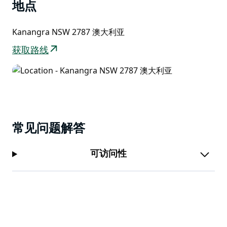
鼩，一种体型娇小、外形似啮齿动物的有袋动物。它们的
地点
繁殖期为11月至次年1月。
Kanangra NSW 2787 澳大利亚
通过谷歌街景漫游器（Google Street View Trekker）进
行卡南格拉-博伊德观景台的虚拟之旅。
获取路线
常见问题解答
可访问性