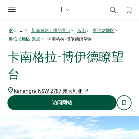
Toggle
navigation
家
新南威尔士州的景点
蓝山
奥伯龙地区
...
奥伯龙地区 景点
卡南格拉-博伊德瞭望台
卡南格拉-博伊德瞭望
台
Kanangra NSW 2787 澳大利亚
访问网站