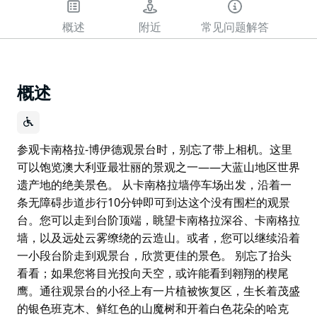
概述
附近
常见问题解答
概述
参观卡南格拉-博伊德观景台时，别忘了带上相机。这里
可以饱览澳大利亚最壮丽的景观之一——大蓝山地区世界
遗产地的绝美景色。 从卡南格拉墙停车场出发，沿着一
条无障碍步道步行10分钟即可到达这个没有围栏的观景
台。您可以走到台阶顶端，眺望卡南格拉深谷、卡南格拉
墙，以及远处云雾缭绕的云造山。或者，您可以继续沿着
一小段台阶走到观景台，欣赏更佳的景色。 别忘了抬头
看看；如果您将目光投向天空，或许能看到翱翔的楔尾
鹰。通往观景台的小径上有一片植被恢复区，生长着茂盛
的银色班克木、鲜红色的山魔树和开着白色花朵的哈克