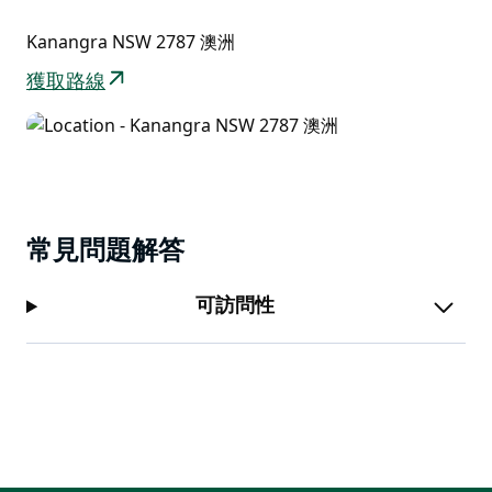
繁殖期為11月至隔年1月。
Kanangra NSW 2787 澳洲
透過谷歌街景漫遊器 (Google Street View Trekker) 來
一趟卡南格拉-博伊德觀景台的虛擬之旅。
獲取路線
常見問題解答
可訪問性