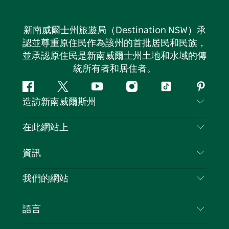
新南威爾士州旅遊局（Destination NSW）承
認並尊重原住民作為該州的首批居民和民族，
並承認原住民是新南威爾士州土地和水域的傳
統所有者和居住者。
Facebook
嘰
Youtube
Instagram
抖
Pintere
造訪新南威爾斯州
嘰
音
喳
聯絡我們
在此網站上
喳
免責聲明
目的地
資訊
隱私
要做的事情
旅行資訊
Cookie 通知
我們的網站
新南威爾斯州公路旅行
列出您的業務
使用條款
Sydney.com
活動
語言
新南威爾斯的商業
新南威爾士州旅遊局（Destination NSW）企業網
住宿