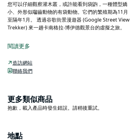
您可以仔細觀察灌木叢，或許能看到袋鼩，一種體型嬌
小、外形似囓齒動物的有袋動物。它們的繁殖期為11月
至隔年1月。 透過谷歌街景漫遊器 (Google Street View
Trekker) 來一趟卡南格拉-博伊德觀景台的虛擬之旅。
參觀卡南格拉-博伊德觀景台時，別忘了帶上相機。這裡
可以飽覽澳洲最壯麗的景觀之一—大藍山地區世界遺產地
閱讀更多
的絕美景色。
從卡南格拉牆停車場出發，沿著一條無障礙步道步行10
造訪網站
分鐘即可到達這個沒有圍欄的觀景台。您可以走到階梯頂
聯絡我們
端，眺望卡南格拉深谷、卡南格拉牆，以及遠處雲霧繚繞
的雲造山。或者，您可以繼續沿著一小段階梯走到觀景
台，欣賞更佳的景色。
Product
更多類似商品
別忘了抬頭看看；如果您將目光投向天空，或許能看到翱
List
Product
抱歉，載入產品時發生錯誤。請稍後重試。
翔的楔尾鷹。通往觀景台的小徑上有一片植被恢復區，生
List
長著茂盛的銀色班克木、鮮紅色的山魔樹和開著白色花朵
的哈克木。春天，您可以仔細觀察灌木叢，或許能看到袋
鼩，一種體型嬌小、外形似囓齒動物的有袋動物。它們的
地點