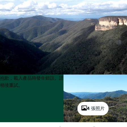
Product
Product
抱歉，載入產品時發生錯誤。請
List
List
稍後重試。
4 張照片