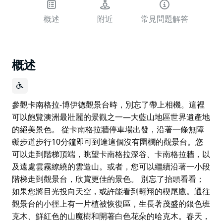
概述
附近
常見問題解答
概述
參觀卡南格拉-博伊德觀景台時，別忘了帶上相機。這裡
可以飽覽澳洲最壯麗的景觀之一—大藍山地區世界遺產地
的絕美景色。 從卡南格拉牆停車場出發，沿著一條無障
礙步道步行10分鐘即可到達這個沒有圍欄的觀景台。您
可以走到階梯頂端，眺望卡南格拉深谷、卡南格拉牆，以
及遠處雲霧繚繞的雲造山。或者，您可以繼續沿著一小段
階梯走到觀景台，欣賞更佳的景色。 別忘了抬頭看看；
如果您將目光投向天空，或許能看到翱翔的楔尾鷹。通往
觀景台的小徑上有一片植被恢復區，生長著茂盛的銀色班
克木、鮮紅色的山魔樹和開著白色花朵的哈克木。春天，