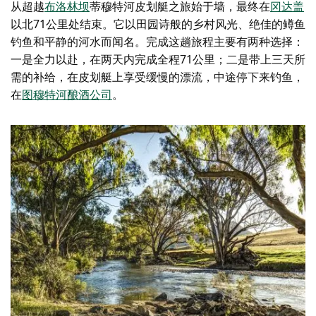
从超越
布洛林坝
蒂穆特河皮划艇之旅始于墙，最终在
冈达盖
以北71公里处结束。它以田园诗般的乡村风光、绝佳的鳟鱼
钓鱼和平静的河水而闻名。完成这趟旅程主要有两种选择：
一是全力以赴，在两天内完成全程71公里；二是带上三天所
需的补给，在皮划艇上享受缓慢的漂流，中途停下来钓鱼，
在
图穆特河酿酒公司
。