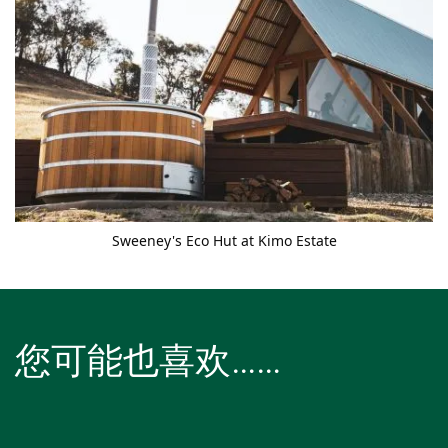
Sweeney's Eco Hut at Kimo Estate
您可能也喜欢……