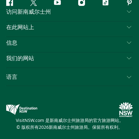
Facebook
叽
YouTube
Instagram
抖
Pint
访问新南威尔士州
叽
音
喳
联系我们
在此网站上
喳
免责声明
目的地
信息
隐私
推荐活动
旅行信息
Cookie 通知
我们的网站
新南威尔士州公路旅行
列出您的业务
使用条款
Sydney.com
活动
语言
新南威尔士州的商业
新南威尔士州旅游局企业网站
住宿
新南威尔士州的教育
新南威尔士州商务活动
优惠
新南威尔士州旅游局媒体中心
缤纷悉尼灯光音乐节
VisitNSW.com 是新南威尔士州旅游局的官方旅游网站。
© 版权所有
2026
新南威尔士州旅游局。保留所有权利。