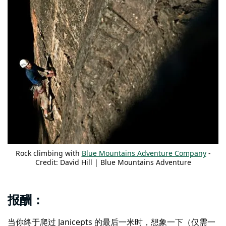
Rock climbing with
Blue Mountains Adventure Company
-
Credit: David Hill | Blue Mountains Adventure
Company/BMLOT
报酬：
当你终于爬过 Janicepts 的最后一米时，想象一下（仅需一