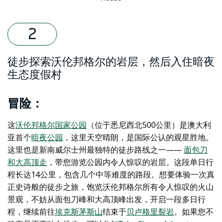
徒步探索沃伦邦格尔的岩层，然后入住暗夜
生态度假村
冒险：
这
沃伦邦格尔国家公园
（位于悉尼西北500公里）是澳大利
亚首个
暗夜公园
，这里天空晴朗，是国际公认的观星胜地。
这里也是新南威尔士州最独特的徒步路线之一——
面包刀
和大高顶
走
，带您游览公园内令人惊叹的岩层。这段单日行
程长达14公里，包含几个中等难度的路段。想要体验一次真
正史诗般的徒步之旅，饱览沃伦邦格尔所有令人惊叹的火山
景观，不妨从面包刀峰和大高顶峰出发，开启一段多日行
程，继续前往
埃克斯茅斯山
结束于
贝卢格里裂岩
。如果您不