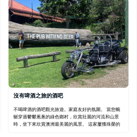
沒有啤酒之旅的酒吧
不喝啤酒的酒吧觀光旅遊。家庭友好的氛圍。 當您蜿
蜒穿過鬱鬱蔥蔥的綠色鄉村，欣賞壯麗的河流和山景
時，坐下來欣賞澳洲最美麗的風景。 這家屢獲殊榮的
無啤酒酒吧在當地被稱為"世界第八大奇蹟"，彷彿時光