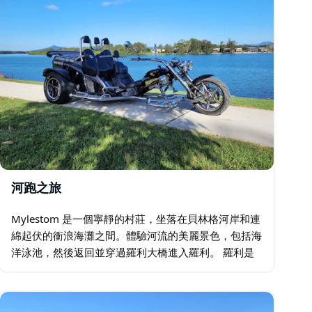
河跑之旅
Mylestom 是一個寧靜的村莊，坐落在貝林格河岸和連
綿起伏的衝浪海灘之間。體驗河流的美麗景色，包括海
洋泳池，然後返回並穿過羅利大橋進入羅利。 羅利是
位於貝林根郡的一個地區小鎮。羅利擁有鄉村、山脈和
河流的美麗景色，讓您感覺充滿活力…