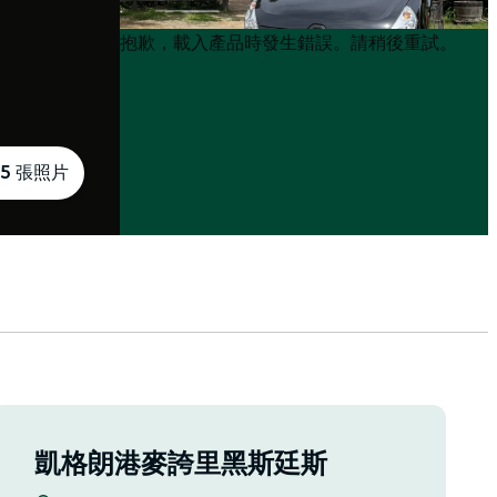
Product
Product
抱歉，載入產品時發生錯誤。請稍後重試。
List
List
5 張照片
凱格朗港麥誇里黑斯廷斯