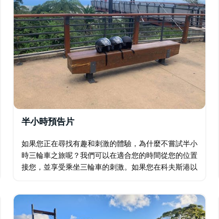
這家酒莊種植自己的葡萄，並在現場釀造所有葡萄酒。漫
的、由紫菀樹籬笆精心設計的樹籬，是探索的絕佳
造莊園是黑斯廷斯地區最古老的木造莊園。博物
萄釀造的葡萄酒。
半小時預告片
如果您正在尋找有趣和刺激的體驗，為什麼不嘗試半小
時三輪車之旅呢？我們可以在適合您的時間從您的位置
接您，並享受乘坐三輪車的刺激。如果您在科夫斯港以
外的地方從楠巴卡到貝林根，只需詢問價格即可。不要
錯過這個獨特而令人興奮的冒險！