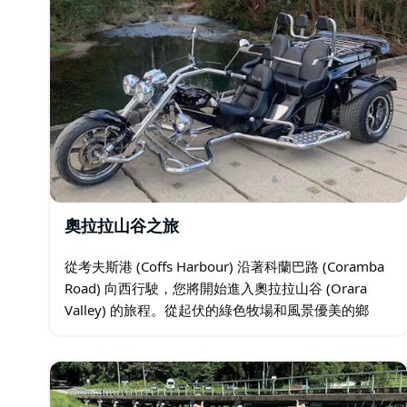
Bago Maze and Winery（巴戈迷宮酒莊）。
步、奔跑，迷失在他們的迷宮中——這是一片令人驚嘆
去處。
道格拉斯谷歷史莊園和葡萄園。這座建於1862年的木
館、葡萄園和酒窖均已修復，並釀造出多種手工採摘葡
奧拉拉山谷之旅
從考夫斯港 (Coffs Harbour) 沿著科蘭巴路 (Coramba
Road) 向西行駛，您將開始進入奧拉拉山谷 (Orara
Valley) 的旅程。從起伏的綠色牧場和風景優美的鄉
村，您將被大自然所包圍。 布朗山路 (Mount…