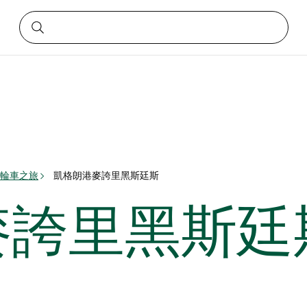
輪車之旅
凱格朗港麥誇里黑斯廷斯
麥誇里黑斯廷