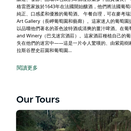
格雷恩家族於1643年在法國開始釀酒，他們將法國葡
純正、口感柔和優雅的葡萄酒。 午餐自理，可在麥考瑞港的某個地點
Art Gallery（長岬葡萄園和藝廊）。這家迷人的
以品嚐他們著名的茶色波特酒或清爽的薑汁啤酒。在葡萄藤
and Winery（巴戈迷宮酒莊）。這家酒莊種植自
失在他們的迷宮中——這是一片令人驚嘆的、由紫菀樹
拉斯谷歷史莊園和葡萄園…
選擇三個地點。
The Bucket Brewery（水桶啤酒廠）。這是一
閱讀更多
嚐和包裝的啤酒種類繁多，品質優良。
Cassegrain Wines（卡塞格雷恩葡萄酒）。卡塞
種植的傳統與澳洲的釀酒技術結合，釀造出風格純正、
Our Tours
午餐自理，可在麥考瑞港的某個地點享用。
Long Point Vineyard and Art Galler
黑斯廷斯的美味產品。您可以品嚐他們著名的茶色波特
放鬆身心。