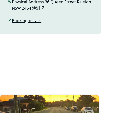
Physical Address 36 Queen Street Raleigh
NSW 2454 澳洲
Booking details