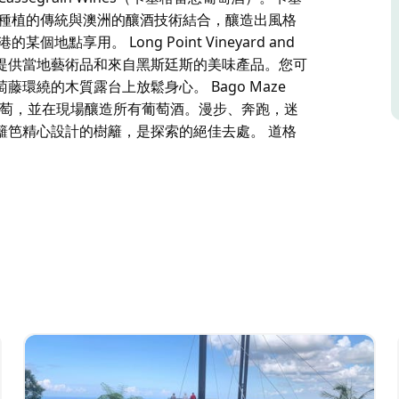
萄種植的傳統與澳洲的釀酒技術結合，釀造出風格
享用。 Long Point Vineyard and
葡萄園提供當地藝術品和來自黑斯廷斯的美味產品。您可
環繞的木質露台上放鬆身心。 Bago Maze
己的葡萄，並在現場釀造所有葡萄酒。漫步、奔跑，迷
籬笆精心設計的樹籬，是探索的絕佳去處。 道格
家位於肯普西的家族式獨立啤酒廠，他們釀造、發酵、品
格雷恩家族於1643年在法國開始釀酒，他們將法國葡萄
口感柔和優雅的葡萄酒。
y（長岬葡萄園和藝廊）。這家迷人的葡萄園提供當地藝術品和來自
酒或清爽的薑汁啤酒。在葡萄藤環繞的木質露台上