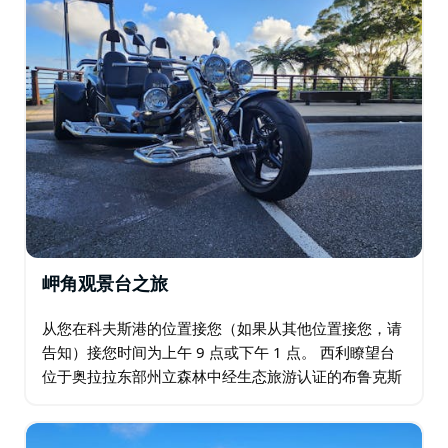
Long Point Vineyard and Art Gallery（长岬葡萄园和艺
术画廊）。这家迷人的葡萄园提供当地艺术品和来自黑斯
廷斯的美味产品。您可以品尝他们著名的茶色波特酒或清
爽的姜汁啤酒。在葡萄藤环绕的木质露台上放松身心。
Bago Maze and Winery（巴戈迷宫酒庄）。这家酒庄种
植自己的葡萄，并在现场酿造所有葡萄酒。漫步、奔跑，
迷失在他们的迷宫中——这是一片令人惊叹的、由紫菀树
篱笆精心设计的树篱，是探索的绝佳去处。
道格拉斯谷历史庄园和葡萄园。这座建于1862年的木结
构庄园是黑斯廷斯地区最古老的木结构庄园。博物馆、葡
岬角观景台之旅
萄园和酒窖均已修复，并酿造出多种采用手工采摘葡萄酿
造的葡萄酒。
从您在科夫斯港的位置接您（如果从其他位置接您，请
告知）接您时间为上午 9 点或下午 1 点。 西利瞭望台
位于奥拉拉东部州立森林中经生态旅游认证的布鲁克斯
纳公园植物保护区内，是屡获殊荣的森林天空码头的所
在地。海拔 310 米的景色令人叹为观止…