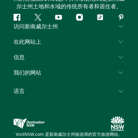
尔士州土地和水域的传统所有者和居住者。
Facebook
叽
YouTube
Instagram
抖
Pintere
访问新南威尔士州
叽
音
喳
联系我们
在此网站上
喳
免责声明
目的地
信息
隐私
推荐活动
旅行信息
Cookie 通知
我们的网站
新南威尔士州公路旅行
列出您的业务
使用条款
Sydney.com
活动
语言
新南威尔士州的商业
新南威尔士州旅游局企业网站
住宿
新南威尔士州的教育
新南威尔士州商务活动
优惠
新南威尔士州旅游局媒体中心
缤纷悉尼灯光音乐节
VisitNSW.com 是新南威尔士州旅游局的官方旅游网站。