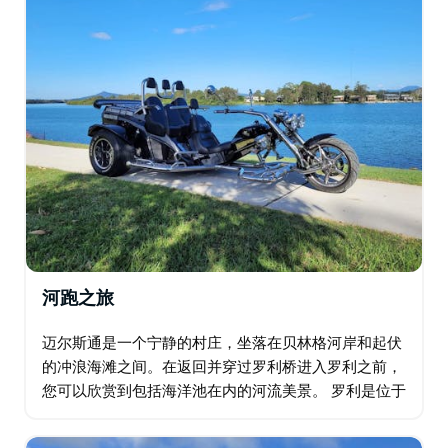
河跑之旅
迈尔斯通是一个宁静的村庄，坐落在贝林格河岸和起伏
的冲浪海滩之间。在返回并穿过罗利桥进入罗利之前，
您可以欣赏到包括海洋池在内的河流美景。 罗利是位于
贝林根郡的一个小镇。罗利拥有美丽的乡村、山脉和河
流景色，让您感觉充满活力。我们将沿着黄石路沿河而