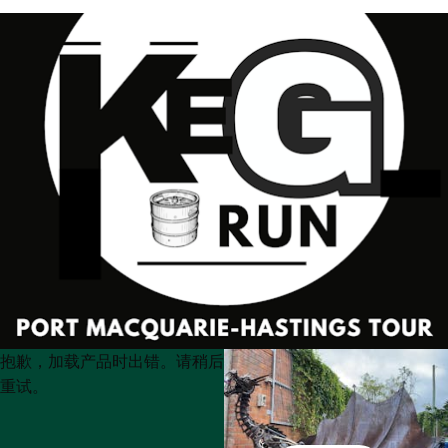
Product
Product
抱歉，加载产品时出错。请稍后
List
List
重试。