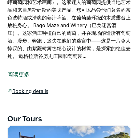
岬葡萄园和艺术画廊）。这家迷人的葡萄园提供当地艺术
品和来自黑斯廷斯的美味产品。您可以品尝他们著名的茶
色波特酒或清爽的姜汁啤酒。在葡萄藤环绕的木质露台上
放松身心。 Bago Maze and Winery（巴戈迷宫酒
庄）。这家酒庄种植自己的葡萄，并在现场酿造所有葡萄
酒。漫步、奔跑，迷失在他们的迷宫中——这是一片令人
惊叹的、由紫菀树篱笆精心设计的树篱，是探索的绝佳去
处。 道格拉斯谷历史庄园和葡萄园…
选择三个地点。
The Bucket Brewery（水桶啤酒厂）。这是一家位于肯
阅读更多
普西的家族式独立啤酒厂，他们酿造、发酵、品尝和包装
的啤酒种类繁多，品质上乘。
Booking details
Cassegrain Wines（卡塞格雷恩葡萄酒）。卡塞格雷恩
家族于1643年在法国开始酿酒，他们将法国葡萄种植的
传统与澳大利亚的酿酒技术相结合，酿造出风格纯正、口
Our Tours
感柔和优雅的葡萄酒。
午餐自理，可在麦考瑞港的某个地点享用。