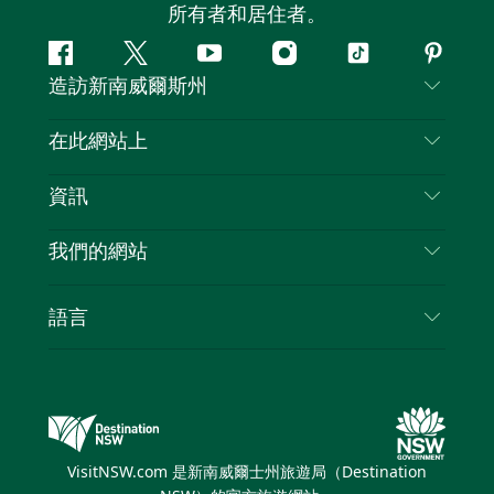
所有者和居住者。
Facebook
嘰
Youtube
Instagram
抖
Pintere
造訪新南威爾斯州
嘰
音
喳
聯絡我們
在此網站上
喳
免責聲明
目的地
資訊
隱私
要做的事情
旅行資訊
Cookie 通知
我們的網站
新南威爾士州公路旅行
列出您的業務
使用條款
Sydney.com
活動
語言
新南威爾士州的商業
新南威爾士州旅遊局（Destination NSW）企業網
住宿
新南威爾士州的教育
站
優惠訊息
新南威爾士州商務活動
新南威爾士州旅遊局（Destination NSW）媒體中
VisitNSW.com 是新南威爾士州旅遊局（Destination
心