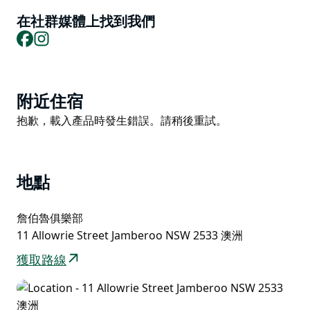
你可以獨自挑戰，也可以組成你的夢幻隊。贏取 Club
在社群媒體上找到我們
Cash，更重要的是，贏取下個月前都可以炫耀的資本！
Facebook
Instagram
帶上你的朋友，找個位子坐下，讓你的星期二夜晚成為難
忘的回憶！
不見不散！
Product
附近住宿
List
Product
抱歉，載入產品時發生錯誤。請稍後重試。
List
地點
詹伯魯俱樂部
11 Allowrie Street Jamberoo NSW 2533 澳洲
獲取路線