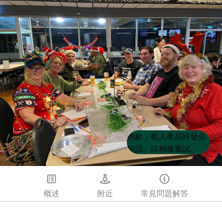
Product
Product
抱歉，載入產品時發生
List
List
錯誤。請稍後重試。
概述
附近
常見問題解答