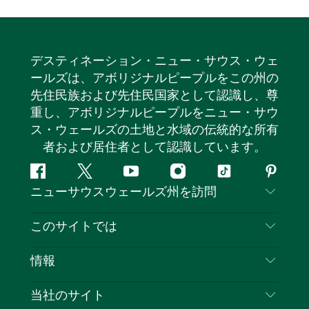
デスティネーション・ニュー・サウス・ウェ
ールズは、アボリジナルピープルをこの州の
先住民族および先住民国家として認識し、尊
重し、アボリジナルピープルをニュー・サウ
ス・ウェールズの土地と水域の伝統的な所有
者および居住者として認識しています。
フ
ツ
ユ
イ
テ
ピ
ニューサウスウェールズ州を訪問
ェ
イ
ー
ン
ィ
ン
イ
ッ
チ
ス
ッ
タ
お問い合わせ
このサイトでは
ス
タ
ュ
タ
ク
レ
免責事項
ブ
ー
ー
グ
ト
ス
目的地
情報
ッ
ブ
ラ
ッ
ト
プライバシー
やるべきこと
ク
ム
ク
旅行情報
当社のサイト
クッキーに関する通知
ニューサウスウェールズ州のロードトリップ