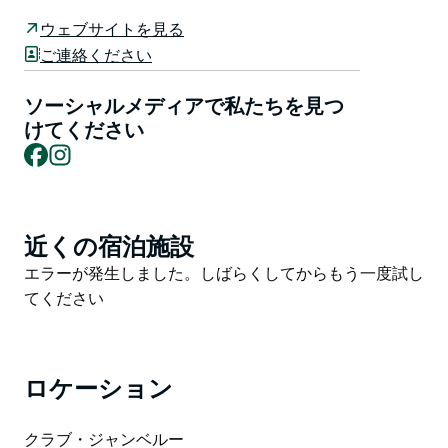
最高のパフォーマンス（またはユーモアのセンス）で盛
り上がりましょう！Carly が司会を務め、質問は楽しく
ウェブサイトを見る
も挑戦的な内容です。一般知識、ポップカルチャー、そ
ご連絡ください
してちょっとした変化球で、緊張感たっぷりのプレイを
お楽しみいただけます。
ソーシャルメディアで私たちを見つ
けてください
ソロでも、ドリームチームでもプレイできます。クラブ
Facebook
Instagram
キャッシュを獲得し、そして何よりも大切な、来月まで
自慢できる権利を獲得しましょう。
友達を誘ってテーブルを確保し、忘れられない火曜日の
近くの宿泊施設
Product
夜を過ごしましょう。
List
Product
エラーが発生しました。しばらくしてからもう一度試し
会場でお会いしましょう！
List
てください
ロケーション
クラブ・ジャンベルー