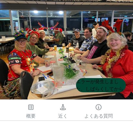
Product
Product
エラーが発生しまし
List
List
た。しばらくしてから
もう一度試してくださ
い
概要
近く
よくある質問