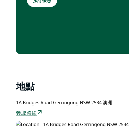
預訂優惠
需週一入住
價格基於兩人入住；額外成人及可攜帶寵物入住的
預訂時必須提及此優惠
預訂時需支付 100 美元不可退還的訂金
適用標準預約及取消條款
不可與其他優惠或折扣同時使用
地點
1A Bridges Road Gerringong NSW 2534 澳洲
獲取路線