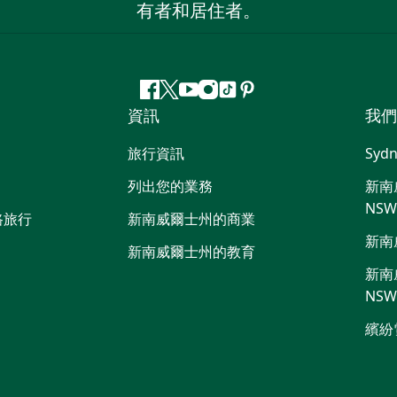
有者和居住者。
Facebook
嘰
Youtube
Instagram
抖
Pinterest
資訊
我們
嘰
音
喳
旅行資訊
Sydn
喳
列出您的業務
新南威
NS
路旅行
新南威爾士州的商業
新南
新南威爾士州的教育
新南威
NS
繽紛