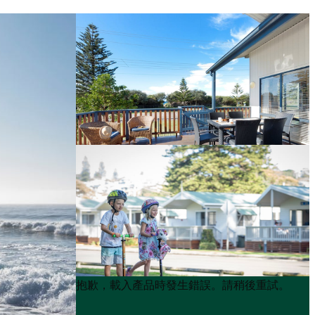
Product
Product
抱歉，載入產品時發生錯誤。請稍後重試。
List
List