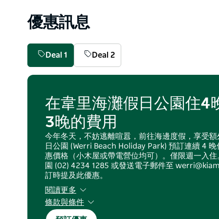
狗狗天堂 - 韋里海灘 (Werri Beach) 和傑林崗岬 (Ger
玩耍和運動。
優惠訊息
與全家人一起度假就像在公園散步一樣。
Deal 1
Deal 2
在韋里海灘假日公園住4
3晚的費用
今年冬天，不妨逃離喧囂，前往海邊度假，享受額
日公園 (Werri Beach Holiday Park) 預訂連
惠價格（小木屋或帶電營位均可）。僅限週一入住
園 (02) 4234 1285 或發送電子郵件至 werri@kia
訂時提及此優惠。
閱讀更多
條款與條件
僅限新預訂