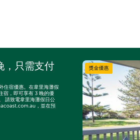
ringong Headlands) 設有免拴繩區域，供您的狗狗
晚，只需支付
獎金優惠
外住宿優惠。在韋里海灘假
續 4 晚住宿，即可享有 3 晚的優
。 請致電韋里海灘假日公
macoast.com.au，並在預