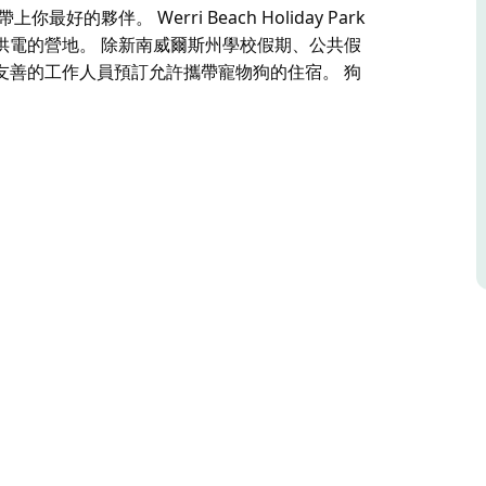
夥伴。 Werri Beach Holiday Park
供電的營地。 除新南威爾斯州學校假期、公共假
友善的工作人員預訂允許攜帶寵物狗的住宿。 狗
rk) 位於兩個壯觀海岬之間的海灘上，一端是岩石游泳池，另
(Gerringong) 小鎮僅幾分鐘路程。
和豪華水療小屋以及供電和無供電場所的選擇，所
店僅幾步之遙，Gerringong 保齡球俱樂部就位
鬆身心的人士的理想選擇。
Park 假日公園設有允許攜帶寵物狗的小屋住宿以及供電或
性歡迎攜帶寵物狗。只能直接聯絡友善的工作人員