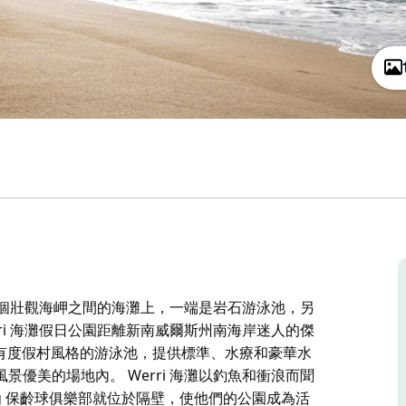
rk) 位於兩個壯觀海岬之間的海灘上，一端是岩石游泳池，另
ri 海灘假日公園距離新南威爾斯州南海岸迷人的傑
的公園設有度假村風格的游泳池，提供標準、水療和豪華水
優美的場地內。 Werri 海灘以釣魚和衝浪而聞
ng 保齡球俱樂部就位於隔壁，使他們的公園成為活