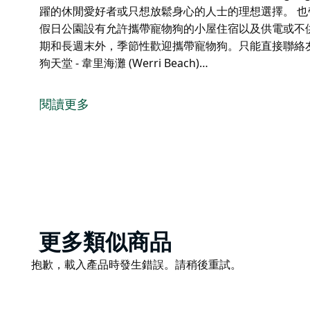
躍的休閒愛好者或只想放鬆身心的人士的理想選擇。 也帶上你最好的
假日公園設有允許攜帶寵物狗的小屋住宿以及供電或不
期和長週末外，季節性歡迎攜帶寵物狗。只能直接聯絡
狗天堂 - 韋里海灘 (Werri Beach)…
韋里海灘假日公園 (Werri Beach Holiday Pa
一端是天然潟湖，為您提供美妙假期所需的一切。
閱讀更多
Werri 海灘假日公園距離新南威爾斯州南海岸迷人的傑林貢 
他們的公園設有度假村風格的游泳池，提供標準、水療
有這些都位於風景優美的場地內。
Werri 海灘以釣魚和衝浪而聞名，海濱高爾夫球場距離酒
於隔壁，使他們的公園成為活躍的休閒愛好者或只想放
也帶上你最好的夥伴。 Werri Beach Holiday 
Product
更多類似商品
不供電的營地。
List
Product
抱歉，載入產品時發生錯誤。請稍後重試。
除新南威爾斯州學校假期、公共假期和長週末外，季節
List
預訂允許攜帶寵物狗的住宿。