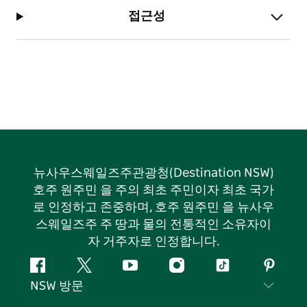
접근성
뉴사우스웨일즈주관광청(Destination NSW)
호주 원주민 을 주의 최초 주민이자 최초 국가
로 인정하고 존중하며, 호주 원주민 을 뉴사우
스웨일즈주 주 땅과 물의 전통적인 소유자이
자 거주자로 인정합니다.
페
지
유
인
틱
핀
NSW 방문
이
저
튜
스
톡
터
스
귀
브
타
레