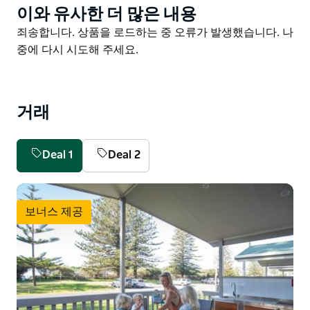
이와 유사한 더 많은 내용
Product
바로 옆에 있으며, Gerringong Bowling Club이 바로 옆
List
에 있어 활동적인 레저 애호가나 단순히 긴장을 풀고 싶은
Product
죄송합니다. 상품을 로드하는 중 오류가 발생했습니다. 나
사람들에게 이상적인 공원입니다.
List
중에 다시 시도해 주세요.
가장 친한 친구도 데려오세요. Werri Beach Holiday Park
에는 반려견 친화적인 캐빈 숙박 시설과 전력이 공급되거
나 공급되지 않는 장소가 있습니다.
거래
NSW 방학 공휴일 및 긴 주말을 제외하고 계절에 따라 개
를 환영합니다. 반려견 친화적인 숙소 예약은 친절한 직원
Deal 1
Deal 2
에게 직접 문의해야만 가능합니다.
도기 파라다이스 - 웨리 비치(Werri Beach)와 게링공 헤
드랜드(Gerringong Headlands)에는 반려견이 놀고 운
보너스 제공
동할 수 있는 목줄이 없는 구역이 있습니다.
온 가족과 함께 휴가를 보내는 것은 공원 산책입니다.