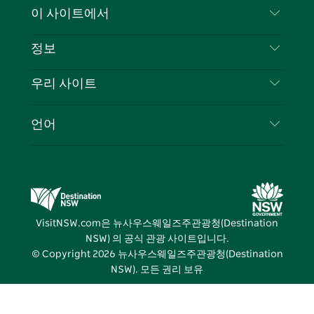
문의하기
이 사이트에서
북
다
그
스
부인 성명
램
트
목적지
정보
은둔
할 일
여행 정보
우리 사이트
쿠키 고지
뉴사우스웨일즈주 로드 트립
귀하의 사업을 등록하세요
이용 약관
Sydney.com
이벤트
언어
뉴사우스웨일즈주 의 사업
뉴사우스웨일즈주관광청(Destination NSW) 기업
숙소
뉴사우스웨일즈주 의 교육
비즈니스 이벤트 뉴사우스웨일즈주
거래
뉴사우스웨일즈주관광청(Destination NSW) 미디
어 센터
VisitNSW.com은 뉴사우스웨일즈주관광청(Destination
비비드 시드니(Vivid Sydney)
NSW) 의 공식 관광 사이트입니다.
© Copyright
2026
뉴사우스웨일즈주관광청(Destination
NSW). 모든 권리 보유