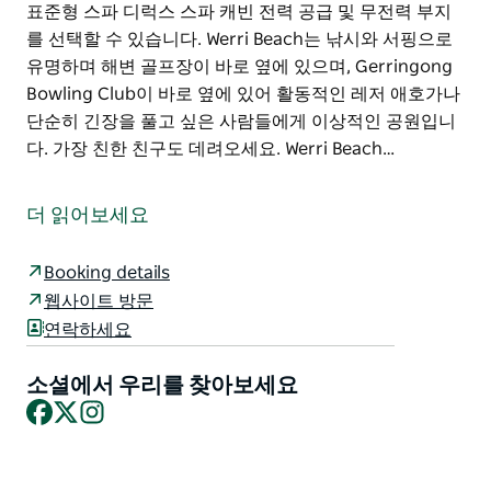
표준형 스파 디럭스 스파 캐빈 전력 공급 및 무전력 부지
를 선택할 수 있습니다. Werri Beach는 낚시와 서핑으로
유명하며 해변 골프장이 바로 옆에 있으며, Gerringong
Bowling Club이 바로 옆에 있어 활동적인 레저 애호가나
단순히 긴장을 풀고 싶은 사람들에게 이상적인 공원입니
다. 가장 친한 친구도 데려오세요. Werri Beach…
한쪽 끝에는 바위 수영장이 있고 다른 쪽 끝에는 천연 라
군이 있는 두 개의 아름다운 곶 사이의 해변에 위치한
더 읽어보세요
Werri Beach Holiday Park는 환상적인 휴가를 위해 필요
한 모든 것을 제공합니다.
Booking details
Werri Beach Holiday Park는 NSW 남부 해안의 매력적인
웹사이트 방문
타운인 게링공(Gerringong)에서 단 몇 분 거리에 위치해
연락하세요
있습니다.
소셜에서 우리를 찾아보세요
이 공원에는 리조트 스타일의 수영장이 있으며 아름답게
Facebook
X
Instagram
조경된 부지 내에 표준형 스파 디럭스 스파 캐빈 전력 공
급 및 무전력 부지를 선택할 수 있습니다.
Werri Beach는 낚시와 서핑으로 유명하며 해변 골프장이