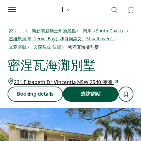
Toggle
navigation
家
新新南威爾士州的景點
南岸（South Coast）
...
杰維斯海灣（Jervis Bay）和肖爾黑文（Shoalhaven）
文森蒂亞
文森蒂亞 住宿
密涅瓦海灘別墅
密涅瓦海灘別墅
231 Elizabeth Dr Vincentia NSW 2540 澳洲
Booking details
造訪網站