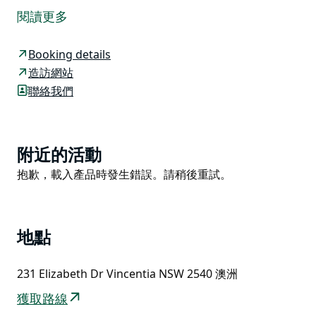
舊氣息。這座經典的度假勝地距離傑維斯灣的獵戶座海灘
閱讀更多
僅 50 公尺。別墅擁有 4 間臥室和 2 間浴室，可容納 9 位
客人，帶您重溫海濱度假的黃金時代。
Booking details
您可以在兩間裝飾著復古擺設的舒適休息室放鬆身心，或
造訪網站
在陽台上欣賞迷人的海景。設備齊全的廚房和開放式餐廳
聯絡我們
為您提供與親朋好友共享美好時光的理想場所。
別墅配備吊扇、便攜式暖氣和免費無線網絡，讓您在享受
昔日魅力的同時，也能體驗現代化的便利性。安全封閉的
Product
附近的活動
後院設有額外的座椅和晾曬沙灘巾的晾衣繩。
List
Product
抱歉，載入產品時發生錯誤。請稍後重試。
在米涅瓦海灘別墅，體驗海濱生活的簡單樂趣，創造永恆
List
的回憶。在這裡，每一刻都如同珍貴記憶般鮮活生動。
地點
231 Elizabeth Dr Vincentia NSW 2540 澳洲
獲取路線