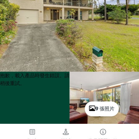
Product
Product
抱歉，載入產品時發生錯誤。請
List
List
稍後重試。
9 張照片