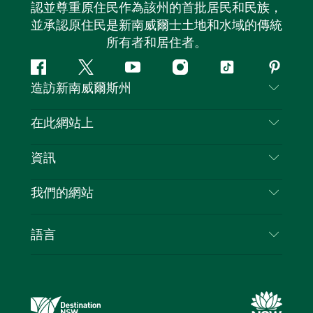
認並尊重原住民作為該州的首批居民和民族，
並承認原住民是新南威爾士土地和水域的傳統
所有者和居住者。
Facebook
嘰
Youtube
Instagram
抖
Pintere
造訪新南威爾斯州
嘰
音
喳
聯絡我們
在此網站上
喳
免責聲明
目的地
資訊
隱私
要做的事情
旅行資訊
Cookie 通知
我們的網站
新南威爾士州公路旅行
列出您的業務
使用條款
Sydney.com
活動
語言
新南威爾士州的商業
新南威爾士州旅遊局（Destination NSW）企業網
住宿
新南威爾士州的教育
站
優惠訊息
新南威爾士州商務活動