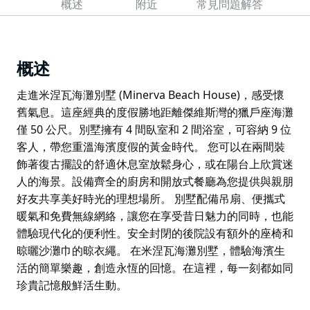
概述
附近
常見問題解答
概述
走進米涅瓦海灘別墅 (Minerva Beach House)，感受懷
舊氣息。這座經典的度假勝地距離傑維斯灣的獵戶座海灘
僅 50 公尺。別墅擁有 4 間臥室和 2 間浴室，可容納 9 位
客人，帶您重溫海濱度假的黃金時代。 您可以在兩間裝
飾著復古擺設的舒適休息室放鬆身心，或在陽台上欣賞迷
人的海景。設備齊全的廚房和開放式餐廳為您提供與親朋
好友共享美好時光的理想場所。 別墅配備吊扇、便攜式
暖氣和免費無線網絡，讓您在享受昔日魅力的同時，也能
體驗現代化的便利性。安全封閉的後院設有額外的座椅和
晾曬沙灘巾的晾衣繩。 在米涅瓦海灘別墅，體驗海濱生
活的簡單樂趣，創造永恆的回憶。在這裡，每一刻都如同
珍貴記憶般鮮活生動。
走進米涅瓦海灘別墅 (Minerva Beach House)，感受懷