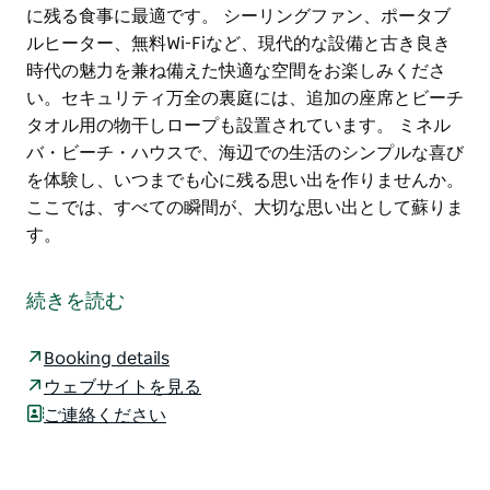
に残る食事に最適です。 シーリングファン、ポータブ
ルヒーター、無料Wi-Fiなど、現代的な設備と古き良き
時代の魅力を兼ね備えた快適な空間をお楽しみくださ
い。セキュリティ万全の裏庭には、追加の座席とビーチ
タオル用の物干しロープも設置されています。 ミネル
バ・ビーチ・ハウスで、海辺での生活のシンプルな喜び
を体験し、いつまでも心に残る思い出を作りませんか。
ここでは、すべての瞬間が、大切な思い出として蘇りま
す。
ジャービス湾のオリオンビーチからわずか50メート
ル、クラシックな隠れ家、ミネルバ・ビーチ・ハウス
続きを読む
で、ノスタルジーに浸りましょう。4つのベッドルーム
と2つのバスルームを備えた、ヴィンテージ風の隠れ家
Booking details
は9名様までご宿泊可能で、海辺での休暇の黄金時代を
ウェブサイトを見る
垣間見ることができます。
ご連絡ください
レトロな装飾が施された2つの居心地の良いラウンジで
くつろいだり、バルコニーから海の景色を堪能したり。