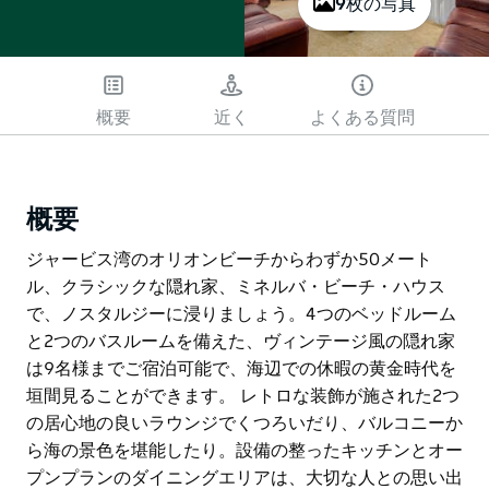
9枚の写真
概要
近く
よくある質問
概要
ジャービス湾のオリオンビーチからわずか50メート
ル、クラシックな隠れ家、ミネルバ・ビーチ・ハウス
で、ノスタルジーに浸りましょう。4つのベッドルーム
と2つのバスルームを備えた、ヴィンテージ風の隠れ家
は9名様までご宿泊可能で、海辺での休暇の黄金時代を
垣間見ることができます。 レトロな装飾が施された2つ
の居心地の良いラウンジでくつろいだり、バルコニーか
ら海の景色を堪能したり。設備の整ったキッチンとオー
プンプランのダイニングエリアは、大切な人との思い出