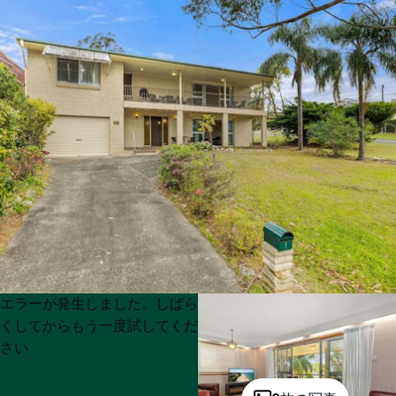
Product
Product
エラーが発生しました。しばら
List
List
くしてからもう一度試してくだ
さい