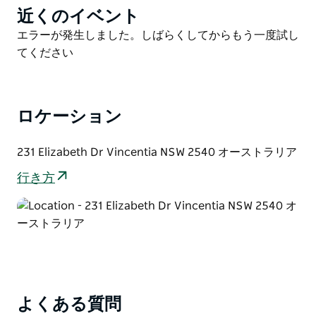
設備の整ったキッチンとオープンプランのダイニングエ
近くのイベント
Product
リアは、大切な人との思い出に残る食事に最適です。
List
Product
エラーが発生しました。しばらくしてからもう一度試し
シーリングファン、ポータブルヒーター、無料Wi-Fiな
List
てください
ど、現代的な設備と古き良き時代の魅力を兼ね備えた快
適な空間をお楽しみください。セキュリティ万全の裏庭
には、追加の座席とビーチタオル用の物干しロープも設
置されています。
ロケーション
ミネルバ・ビーチ・ハウスで、海辺での生活のシンプル
231 Elizabeth Dr Vincentia NSW 2540 オーストラリア
な喜びを体験し、いつまでも心に残る思い出を作りませ
んか。ここでは、すべての瞬間が、大切な思い出として
行き方
蘇ります。
よくある質問