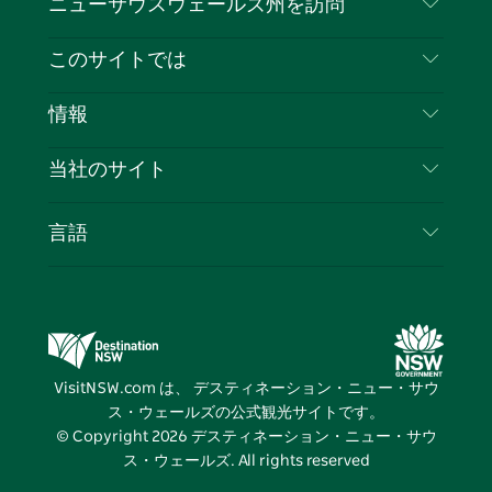
ニューサウスウェールズ州を訪問
ェ
イ
ー
ン
ィ
ン
イ
ッ
チ
ス
ッ
タ
お問い合わせ
このサイトでは
ス
タ
ュ
タ
ク
レ
免責事項
ブ
ー
ー
グ
ト
ス
目的地
情報
ッ
ブ
ラ
ッ
ト
プライバシー
やるべきこと
ク
ム
ク
旅行情報
当社のサイト
クッキーに関する通知
ニューサウスウェールズ州のロードトリップ
ビジネスを登録する
利用規約
Sydney.com
イベント
言語
NSWでのビジネス
デスティネーション・ニュー・サウス・ウェール
宿泊施設
ニューサウスウェールズ州の教育
ズコーポレート
お得な情報
ビジネスイベントNSW
デスティネーション・ニュー・サウス・ウェール
VisitNSW.com は、 デスティネーション・ニュー・サウ
ズメディアセンター
ス・ウェールズの公式観光サイトです。
ビビッド・シドニー
© Copyright
2026
デスティネーション・ニュー・サウ
ス・ウェールズ. All rights reserved