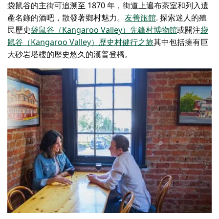
袋鼠谷的主街可追溯至 1870 年，街道上遍布茶室和列入遺
產名錄的酒吧，散發著鄉村魅力。
友善旅館
. 探索迷人的殖
民歷史
袋鼠谷（Kangaroo Valley）先鋒村博物館
或關注
袋
鼠谷（Kangaroo Valley）歷史村健行之旅
其中包括擁有巨
大砂岩塔樓的歷史悠久的漢普登橋。