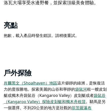
洛瓦大壩享受水邊野餐，並探索頂級美食體驗。
亮點
抱歉，載入產品時發生錯誤。請稍後重試。
戶外探險
肖爾黑文（Shoalhaven）地區
這片僻靜的綠洲，
是恢復活
力的度假勝地。探索美麗的山谷和寧靜的
袋鼠河
租一艘皮划
艇或獨木舟
袋鼠谷（Kangaroo Valley）皮划艇
或者
袋鼠谷
（Kangaroo Valley）探險皮划艇和獨木舟租賃
。
騎馬
是另
一個選擇。不到20公里的地方是壯觀的
菲茨羅瀑布