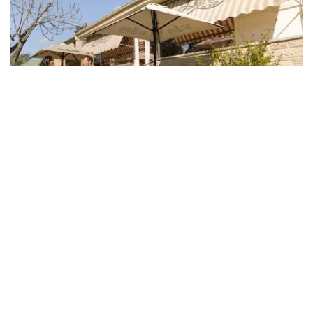
袋鼠谷（Kangaroo Valley）烘焙坊，袋鼠谷（Kangaroo
Valley）
保持時尚
袋鼠谷的
住宿
袋鼠谷（Kangaroo Valley）豐富多樣，從豪
華水療度假村到度假小屋和露營地，應有盡有。想要體驗奢
華之旅，不妨入住
巴蘭卡
的私人別墅，坐落在風景如畫的山
谷中，周圍灌木叢環繞。想回歸自然嗎？
Aframe袋鼠谷
（Kangaroo Valley）
是一個質樸的度假勝地，東面和西面