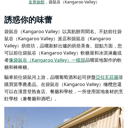
友善旅館
，袋鼠谷（Kangaroo Valley）
誘惑你的味蕾
袋鼠谷（Kangaroo Valley）以其餡餅而聞名。不妨前往袋
鼠谷（Kangaroo Valley）派店和袋鼠谷（Kangaroo
Valley）烘焙坊，品嚐新鮮出爐的烘焙美食。甜點方面，您
可以前往
袋鼠谷（Kangaroo Valley）軟糖屋和冰淇淋廠
或
者
像袋鼠谷（Kangaroo Valley）一樣甜
品嚐當地製作的軟
糖和棒棒糖。
驅車前往袋鼠河上游，品嚐葡萄酒和起司拼盤
亞拉瓦莊園
並
購買當季農產品。在
袋鼠谷（Kangaroo Valley）橄欖
您還
可以在
漢普登熟食店、餐廳和學校
，
一所使用當地食材的烹
飪學校（兼餐廳和酒吧）。