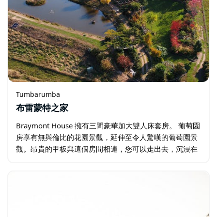
Tumbarumba
布雷蒙特之家
Braymont House 擁有三間豪華加大雙人床套房。 葡萄園
房享有無與倫比的花園景觀，延伸至令人驚嘆的葡萄園景
觀。昂貴的甲板與這個房間相連，您可以走出去，沉浸在
花園和山脈的美景中。 一號地窖。位於花園層的二號酒窖
擁有溫暖、經典和優雅的美感…