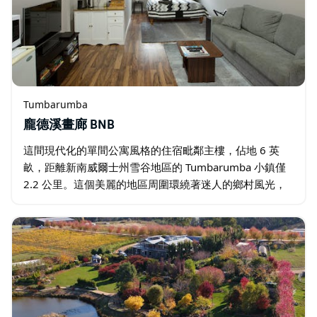
Tumbarumba
龐德溪畫廊 BNB
這間現代化的單間公寓風格的住宿毗鄰主樓，佔地 6 英
畝，距離新南威爾士州雪谷地區的 Tumbarumba 小鎮僅
2.2 公里。這個美麗的地區周圍環繞著迷人的鄉村風光，
距離蒂默特以南一小時車程。龐德溪畫廊 (Pound Creek…