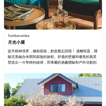
Tumbarumba
月光小屋
提升精神境界，擁抱冒險，創造難忘回憶！ 逃離喧囂，體
驗完美融合休閒與探險的旅程。舒適的壁爐和優美的風景
營造出一片寧靜的綠洲，而專屬的酒廠體驗和戶外活動則
確保您度過一個難忘的週末。 從圖姆巴倫巴出發，探索白
雪皚皚的山脈和高地，盡情享受戶外樂趣…