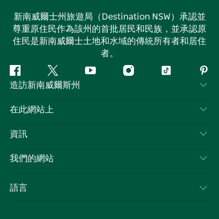
新南威爾士州旅遊局（Destination NSW）承認並
尊重原住民作為該州的首批居民和民族，並承認原
住民是新南威爾士土地和水域的傳統所有者和居住
者。
Facebook
嘰
Youtube
Instagram
抖
Pint
造訪新南威爾斯州
嘰
音
喳
聯絡我們
在此網站上
喳
免責聲明
目的地
資訊
隱私
要做的事情
旅行資訊
Cookie 通知
我們的網站
新南威爾士州公路旅行
列出您的業務
使用條款
Sydney.com
活動
語言
新南威爾士州的商業
新南威爾士州旅遊局（Destination NSW）企業網站
住宿
新南威爾士州的教育
新南威爾士州商務活動