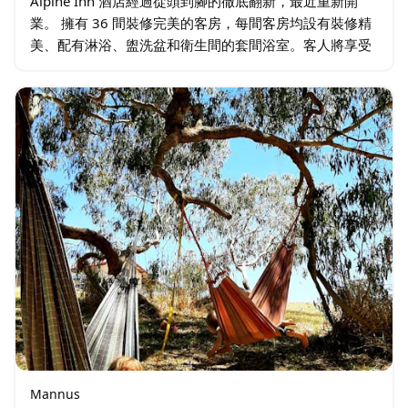
Alpine Inn 酒店經過從頭到腳的徹底翻新，最近重新開
業。 擁有 36 間裝修完美的客房，每間客房均設有裝修精
美、配有淋浴、盥洗盆和衛生間的套間浴室。客人將享受
無尾熊床墊和床架的舒適，以及 55 吋智慧電視、冰箱、
水壺、衣櫃和空調等設施…
Mannus