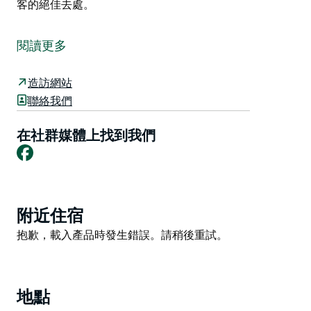
客的絕佳去處。
庫馬汽車節是汽車愛好者不容錯過的盛會，每兩年在十一
月的第一個週末舉行。
閱讀更多
這項廣受歡迎的活動由庫馬汽車俱樂部組織，以令人印象
深刻的車輛、機械和紀念品展覽來慶祝汽車的方方面面。
造訪網站
遊客可以欣賞到各種各樣的展品，包括經典和現代汽車、
聯絡我們
改裝車、街頭賽車、原始和改裝車輛、卡車、拖拉機、固
定式引擎、摩托車、船隻等等。活動還包括貿易展覽、現
在社群媒體上找到我們
Facebook
場音樂表演和軍事展覽。
庫馬汽車節為孩子們準備了豐富的活動，還有美食攤位和
適合全家參與的娛樂項目，是汽車愛好者和所有年齡段遊
客的絕佳去處。
Product
附近住宿
List
Product
抱歉，載入產品時發生錯誤。請稍後重試。
List
地點