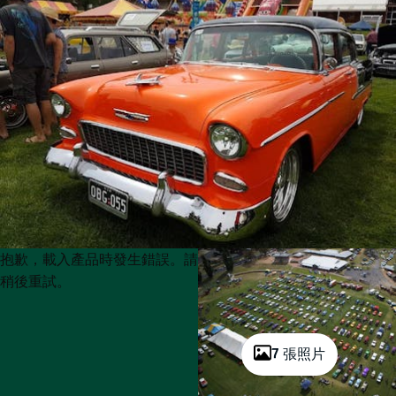
Product
Product
抱歉，載入產品時發生錯誤。請
List
List
稍後重試。
7 張照片