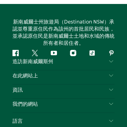
新南威爾士州旅遊局（Destination NSW）承
認並尊重原住民作為該州的首批居民和民族，
並承認原住民是新南威爾士土地和水域的傳統
所有者和居住者。
Facebook
嘰
Youtube
Instagram
抖
Pintere
造訪新南威爾斯州
嘰
音
喳
聯絡我們
在此網站上
喳
免責聲明
目的地
資訊
隱私
要做的事情
旅行資訊
Cookie 通知
我們的網站
新南威爾士州公路旅行
列出您的業務
使用條款
Sydney.com
活動
語言
新南威爾士州的商業
新南威爾士州旅遊局（Destination NSW）企業網