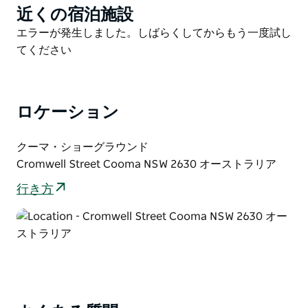
員で楽しめるエンターテイメントも充実しており、クー
近くの宿泊施設
Product
マ・モーターフェストは自動車ファンはもちろん、あら
List
Product
エラーが発生しました。しばらくしてからもう一度試し
ゆる年齢層の来場者にとって最高の1日となるでしょ
List
てください
う。
ロケーション
クーマ・ショーグラウンド
Cromwell Street Cooma NSW 2630 オーストラリア
行き方