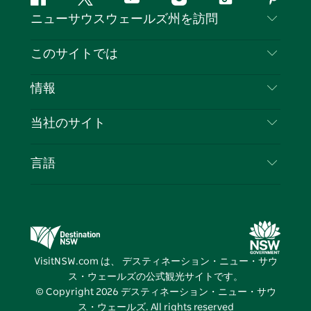
フ
ツ
ユ
イ
テ
ピ
ニューサウスウェールズ州を訪問
ェ
イ
ー
ン
ィ
ン
イ
ッ
チ
ス
ッ
タ
お問い合わせ
このサイトでは
ス
タ
ュ
タ
ク
レ
免責事項
ブ
ー
ー
グ
ト
ス
目的地
情報
ッ
ブ
ラ
ッ
ト
プライバシー
やるべきこと
ク
ム
ク
旅行情報
当社のサイト
クッキーに関する通知
ニューサウスウェールズ州のロードトリップ
ビジネスを登録する
利用規約
Sydney.com
イベント
言語
NSWでのビジネス
デスティネーション・ニュー・サウス・ウェール
宿泊施設
ニューサウスウェールズ州の教育
ズコーポレート
お得な情報
ビジネスイベントNSW
デスティネーション・ニュー・サウス・ウェール
VisitNSW.com は、 デスティネーション・ニュー・サウ
ズメディアセンター
ス・ウェールズの公式観光サイトです。
ビビッド・シドニー
© Copyright
2026
デスティネーション・ニュー・サウ
ス・ウェールズ. All rights reserved