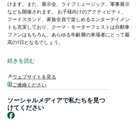
けます。また、展示会、ライブミュージック、軍事展示
なども開催されます。 お子様向けのアクティビティ、
フードスタンド、家族全員で楽しめるエンターテイメン
トも充実しており、クーマ・モーターフェストは自動車
ファンはもちろん、あらゆる年齢層の来場者にとって最
高の1日となるでしょう。
自動車愛好家必見のイベント、クーマ・モーターフェス
トは、隔年11月の第1週末に開催されます。
続きを読む
クーマ・カークラブ主催のこの人気イベントでは、自動
車に関するあらゆるものが展示され、迫力満点の車両、
ウェブサイトを見る
機械、記念品の数々を堪能できます。クラシックカーか
ご連絡ください
ら最新モデル、ホットロッド、ストリートマシン、オリ
ジナル車両や改造車、トラック、トラクター、定置式エ
ソーシャルメディアで私たちを見つ
ンジン、オートバイ、ボートなど、多種多様な展示品を
けてください
Facebook
ご覧いただけます。また、展示会、ライブミュージッ
ク、軍事展示なども開催されます。
お子様向けのアクティビティ、フードスタンド、家族全