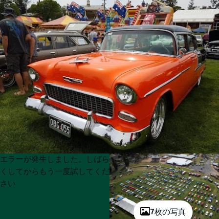
Product
Product
エラーが発生しました。しばら
List
List
くしてからもう一度試してくだ
さい
7枚の写真