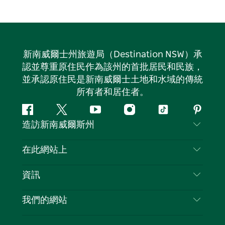
新南威爾士州旅遊局（Destination NSW）承
認並尊重原住民作為該州的首批居民和民族，
並承認原住民是新南威爾士土地和水域的傳統
所有者和居住者。
Facebook
嘰
Youtube
Instagram
抖
Pintere
造訪新南威爾斯州
嘰
音
喳
聯絡我們
在此網站上
喳
免責聲明
目的地
資訊
隱私
要做的事情
旅行資訊
Cookie 通知
我們的網站
新南威爾士州公路旅行
列出您的業務
使用條款
Sydney.com