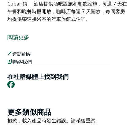
Cobar 鎮。 酒店提供酒吧設施和餐飲設施，每週 7 天在
午餐和晚餐時段開放，咖啡店每週 7 天開放，每間客房
均提供帶連接浴室的汽車旅館式住宿。
Great Western Hotel 是一家適合家庭入住的酒店，位於
Cobar 鎮。
閱讀更多
酒店提供酒吧設施和餐飲設施，每週 7 天在午餐和晚餐
時段開放，咖啡店每週 7 天開放，每間客房均提供帶連
造訪網站
接浴室的汽車旅館式住宿。
聯絡我們
在社群媒體上找到我們
Facebook
Product
更多類似商品
List
Product
抱歉，載入產品時發生錯誤。請稍後重試。
List