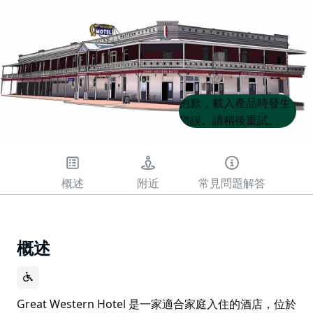
Product
Product
抱歉，載入產品時發生
List
List
錯誤。請稍後重試。
概述
附近
常見問題解答
概述
Great Western Hotel 是一家適合家庭入住的酒店，位於