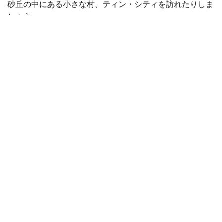
砂丘の中にある小さな村、ティン・シティを訪れたりしま
しょう。
砂丘の前のビーチはニューサウスウェールズ州で最も長い
ビーチです。32kmにわたって散策できます。
ストックト
ンビーチ
馬に乗って
サハラトレイル
ラクダに乗って
オーク