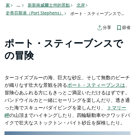
家
新新南威爾士州的景點
北岸
...
史蒂芬斯港（Port Stephens）
ポート・スティーブンスでの冒険
節省
分享
ポート・スティーブンスで
の冒険
ターコイズブルーの海、巨大な砂丘、そして無数のビーチ
が織りなす壮大な景観を誇る
ポート・スティーブンスは
、
冒険心あふれる方にもきっとご満足いただけるはずです。
バンドウイルカと一緒にセーリングを楽​​しんだり、透き通
った海でスキューバダイビングを楽しんだり、
トマリー
岬
の山頂までハイキングしたり
、四輪駆動車やクワッドバ
イクで壮大なストックトン・バイト砂丘を探検したり。